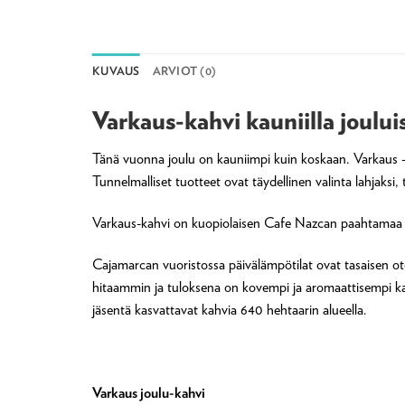
KUVAUS
ARVIOT (0)
Varkaus-kahvi kauniilla jouluis
Tänä vuonna joulu on kauniimpi kuin koskaan. Varkaus -
Tunnelmalliset tuotteet ovat täydellinen valinta lahjaksi, 
Varkaus-kahvi on kuopiolaisen Cafe Nazcan paahtamaa art
Cajamarcan vuoristossa päivälämpötilat ovat tasaisen oto
hitaammin ja tuloksena on kovempi ja aromaattisempi 
jäsentä kasvattavat kahvia 640 hehtaarin alueella.
Varkaus joulu-kahvi