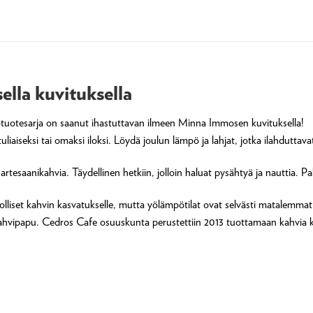
ella kuvituksella
tuotesarja on saanut ihastuttavan ilmeen Minna Immosen kuvituksella!
tuliaiseksi tai omaksi iloksi. Löydä joulun lämpö ja lahjat, jotka ilahduttav
esaanikahvia. Täydellinen hetkiin, jolloin haluat pysähtyä ja nauttia. 
lliset kahvin kasvatukselle, mutta yölämpötilat ovat selvästi matalemmat.
kahvipapu. Cedros Cafe osuuskunta perustettiin 2013 tuottamaan kahvi