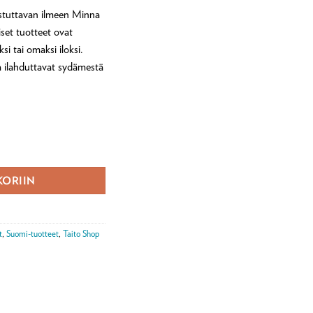
astuttavan ilmeen Minna
set tuotteet ovat
ksi tai omaksi iloksi.
ka ilahduttavat sydämestä
KORIIN
t
,
Suomi-tuotteet
,
Taito Shop