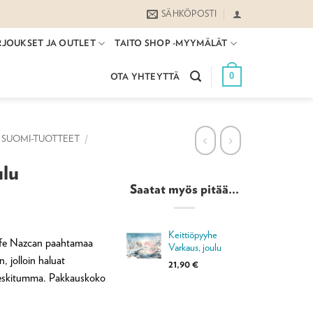
SÄHKÖPOSTI
RJOUKSET JA OUTLET
TAITO SHOP -MYYMÄLÄT
0
OTA YHTEYTTÄ
SUOMI-TUOTTEET
/
ulu
Saatat myös pitää...
Keittiöpyyhe
afe Nazcan paahtamaa
Varkaus, joulu
n, jolloin haluat
21,90
€
 keskitumma. Pakkauskoko