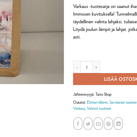
Varkaus -tuotesarja on saanut ih
Immosen kuvituksella! Tunnelmalli
täydellinen valinta lahjaksi, tuliaise
Löydä joulun lämpö ja lahjat, jot
asti.
Kahvi Varkaus, joulu määrä
LISÄÄ OSTOS
Jälleenmyyjä: Taito Shop
Osastot:
Elintarvikkeet
,
Savolaiset tuottee
Varkaus
,
Valmiit tuotteet