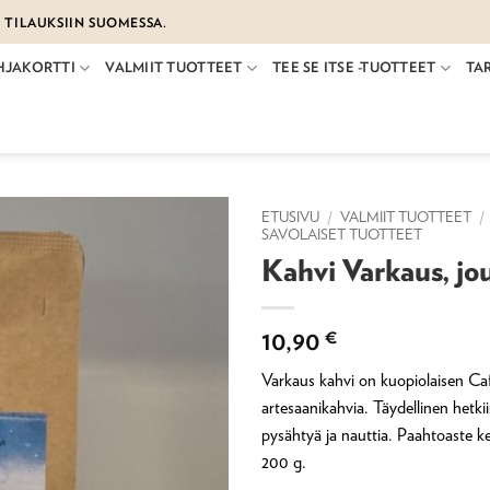
€ TILAUKSIIN SUOMESSA.
HJAKORTTI
VALMIIT TUOTTEET
TEE SE ITSE -TUOTTEET
TA
ETUSIVU
/
VALMIIT TUOTTEET
/
SAVOLAISET TUOTTEET
Kahvi Varkaus, jo
10,90
€
Varkaus kahvi on kuopiolaisen C
artesaanikahvia. Täydellinen hetkii
pysähtyä ja nauttia. Paahtoaste
200 g.