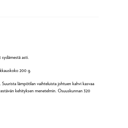
at sydämestä asti.
Pakkauskoko 200 g.
 Suurista lämpötilan vaihteluista johtuen kahvi kasvaa
a kestävän kehityksen menetelmin. Osuuskunnan 320