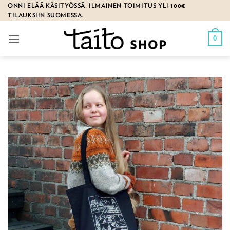
Skip
ONNI ELÄÄ KÄSITYÖSSÄ. ILMAINEN TOIMITUS YLI 100€
TILAUKSIIN SUOMESSA.
to
content
0