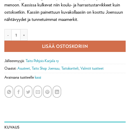
menoon. Kassissa kulkevat niin koulu- ja harrastustarvikkeet kuin
ostoksetkin. Kassiin painettuun kuvakollaasiin on koottu Joensuun
nähtävyydet ja tunnetuimmat maamerkit.
Joensuu-kangaskassi määrä
LISÄÄ OSTOSKORIIN
Jälleenmyyjä:
Taito Pohjois-Karjala ry
Osastot:
Asusteet
,
Taito Shop Joensuu, Taitokortteli
,
Valmiit tuotteet
Avainsana tuotteelle
kassi
KUVAUS