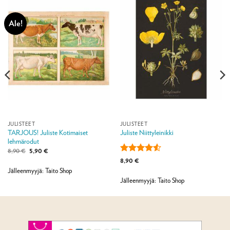
Ale!
JULISTEET
JULISTEET
TARJOUS! Juliste Kotimaiset
Juliste Niittyleinikki
lehmärodut
Alkuperäinen
Nykyinen
8,90
€
5,90
€
hinta
hinta
Arvostelu
8,90
€
oli:
on:
tuotteesta:
8,90 €.
5,90 €.
Jälleenmyyjä: Taito Shop
4.5
/ 5
Jälleenmyyjä: Taito Shop