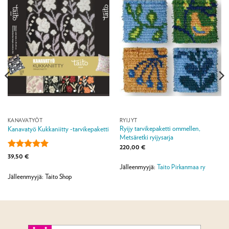
KANAVATYÖT
RYIJYT
Ryijy tarvikepaketti ommellen,
Kanavatyö Kukkaniitty -tarvikepaketti
Metsäretki ryijysarja
220,00
€
Arvostelu
39,50
€
tuotteesta:
5
Jälleenmyyjä:
Taito Pirkanmaa ry
/ 5
Jälleenmyyjä: Taito Shop