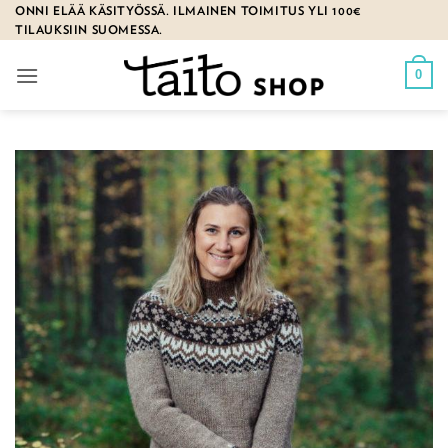
Skip
ONNI ELÄÄ KÄSITYÖSSÄ. ILMAINEN TOIMITUS YLI 100€
TILAUKSIIN SUOMESSA.
to
content
0