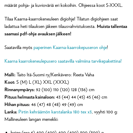
määrät pohja- ja kuvioväriä eri kokoihin. Ohjeessa koot S-XXXL.
Tilaa Kaarna-kaarrokeneuleen digiohje! Tilatun digiohjeen saat
ladattua heti tilauksen jäkeen tilausvahvistuksesta.
Muista tallentaa
saamasi pdf-ohje avauksen jälkeen!
Saatavilla myös
paperinen Kaarna-kaarrokepuseron ohje
!
Kaarna kaarrokeneulepusero saatavilla valmiina tarvikepakettina!
Malli:
Taito Itä-Suomi ry/Kenkävero: Reeta Vaha
Koot:
S (M) L (XL) XXL (XXXL)
Rinnanympärys:
92 (100) 110 (120) 128 (136) cm
Pituus helmasta kainaloon:
43 (44) 44 (45) 45 (46) cm
Hihan pituus:
46 (47) 48 (48) 49 (49) cm
Lanka:
Pirtin kehräämön karstalanka 180 tex x3
, vyyhti 100 g:
Mallineuleen langan menekki:
beige (nro 6) 400-(400)-400-(400)-500-(500) g