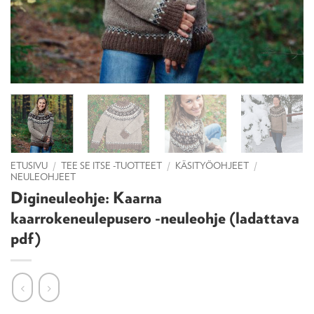
ETUSIVU
/
TEE SE ITSE -TUOTTEET
/
KÄSITYÖOHJEET
/
NEULEOHJEET
Digineuleohje: Kaarna
kaarrokeneulepusero -neuleohje (ladattava
pdf)