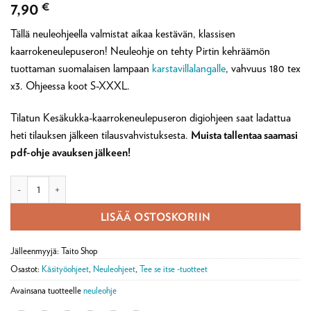
7,90
€
Tällä neuleohjeella valmistat aikaa kestävän, klassisen
kaarrokeneulepuseron! Neuleohje on tehty Pirtin kehräämön
tuottaman suomalaisen lampaan
karstavillalangalle
, vahvuus 180 tex
x3. Ohjeessa koot S-XXXL.
Tilatun Kesäkukka-kaarrokeneulepuseron digiohjeen saat ladattua
heti tilauksen jälkeen tilausvahvistuksesta.
Muista tallentaa saamasi
pdf-ohje avauksen jälkeen!
Digineuleohje: Kaarna kaarrokeneulepusero -neuleohje (ladattava pdf) m
LISÄÄ OSTOSKORIIN
Jälleenmyyjä: Taito Shop
Osastot:
Käsityöohjeet
,
Neuleohjeet
,
Tee se itse -tuotteet
Avainsana tuotteelle
neuleohje