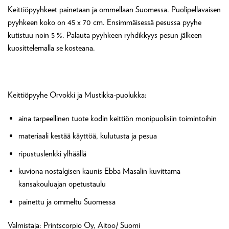
Keittiöpyyhkeet painetaan ja ommellaan Suomessa. Puolipellavaisen
pyyhkeen koko on 45 x 70 cm. Ensimmäisessä pesussa pyyhe
kutistuu noin 5 %. Palauta pyyhkeen ryhdikkyys pesun jälkeen
kuosittelemalla se kosteana.
Keittiöpyyhe Orvokki ja Mustikka-puolukka:
aina tarpeellinen tuote kodin keittiön monipuolisiin toimintoihin
materiaali kestää käyttöä, kulutusta ja pesua
ripustuslenkki ylhäällä
kuviona nostalgisen kaunis Ebba Masalin kuvittama
kansakouluajan opetustaulu
painettu ja ommeltu Suomessa
Valmistaja: Printscorpio Oy, Aitoo/ Suomi