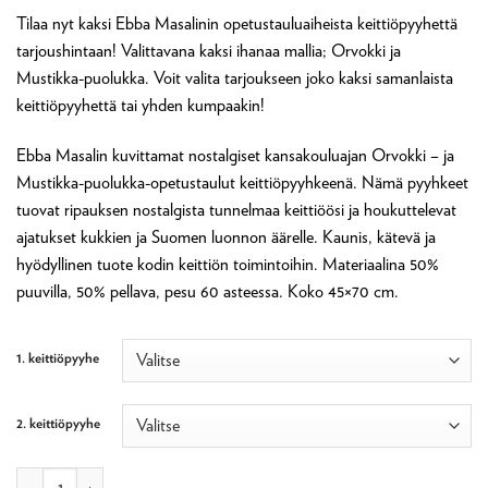
hinta
hinta
Tilaa nyt kaksi Ebba Masalinin opetustauluaiheista keittiöpyyhettä
oli:
on:
tarjoushintaan! Valittavana kaksi ihanaa mallia; Orvokki ja
43,80 €.
39,00 €.
Mustikka-puolukka. Voit valita tarjoukseen joko kaksi samanlaista
keittiöpyyhettä tai yhden kumpaakin!
Ebba Masalin kuvittamat nostalgiset kansakouluajan Orvokki – ja
Mustikka-puolukka-opetustaulut keittiöpyyhkeenä. Nämä pyyhkeet
tuovat ripauksen nostalgista tunnelmaa keittiöösi ja houkuttelevat
ajatukset kukkien ja Suomen luonnon äärelle. Kaunis, kätevä ja
hyödyllinen tuote kodin keittiön toimintoihin. Materiaalina 50%
puuvilla, 50% pellava, pesu 60 asteessa. Koko 45×70 cm.
1. keittiöpyyhe
2. keittiöpyyhe
2 kpl keittiöpyyhettä Ebba Masalin opetustauluaiheilla määrä