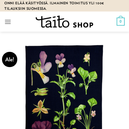
Skip
ONNI ELÄÄ KÄSITYÖSSÄ. ILMAINEN TOIMITUS YLI 100€
TILAUKSIIN SUOMESSA.
to
content
0
Ale!