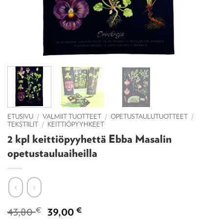
ETUSIVU
/
VALMIIT TUOTTEET
/
OPETUSTAULUTUOTTEET
/
TEKSTIILIT
/
KEITTIÖPYYHKEET
2 kpl keittiöpyyhettä Ebba Masalin
opetustauluaiheilla
Alkuperäinen
Nykyinen
43,80
€
39,00
€