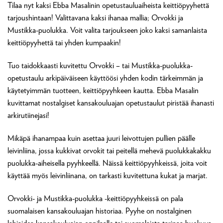
Tilaa nyt kaksi Ebba Masalinin opetustauluaiheista keittiöpyyhettä
tarjoushintaan! Valittavana kaksi ihanaa mallia; Orvokki ja
Mustikka-puolukka. Voit valita tarjoukseen joko kaksi samanlaista
keittiöpyyhettä tai yhden kumpaakin!
Tuo taidokkaasti kuvitettu Orvokki – tai Mustikka-puolukka-
opetustaulu arkipäiväiseen käyttöösi yhden kodin tärkeimmän ja
käytetyimmän tuotteen, keittiöpyyhkeen kautta. Ebba Masalin
kuvittamat nostalgiset kansakouluajan opetustaulut piristää ihanasti
arkirutiinejasi!
Mikäpä ihanampaa kuin asettaa juuri leivottujen pullien päälle
leivinliina, jossa kukkivat orvokit tai peitellä mehevä puolukkakakku
puolukka-aiheisella pyyhkeellä. Näissä keittiöpyyhkeissä, joita voit
käyttää myös leivinliinana, on tarkasti kuvitettuna kukat ja marjat.
Orvokki- ja Mustikka-puolukka -keittiöpyyhkeissä on pala
suomalaisen kansakouluajan historiaa. Pyyhe on nostalginen