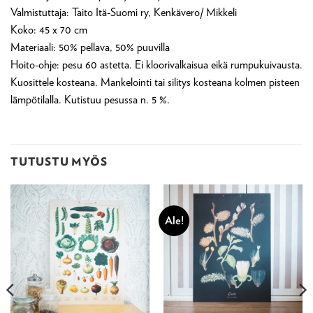
Valmistuttaja: Taito Itä-Suomi ry, Kenkävero/ Mikkeli
Koko: 45 x 70 cm
Materiaali: 50% pellava, 50% puuvilla
Hoito-ohje: pesu 60 astetta. Ei kloorivalkaisua eikä rumpukuivausta.
Kuosittele kosteana. Mankelointi tai silitys kosteana kolmen pisteen
lämpötilalla. Kutistuu pesussa n. 5 %.
TUTUSTU MYÖS
Ale!