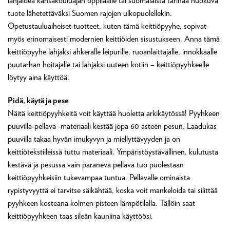
lahjaidea kansakouluajan oppilaalle tai suomalaista tarinaa huokuva
tuote lähetettäväksi Suomen rajojen ulkopuolellekin.
Opetustauluaiheiset tuotteet, kuten tämä keittiöpyyhe, sopivat
myös erinomaisesti modernien keittiöiden sisustukseen. Anna tämä
keittiöpyyhe lahjaksi ahkeralle leipurille, ruoanlaittajalle, innokkaalle
puutarhan hoitajalle tai lahjaksi uuteen kotiin – keittiöpyyhkeelle
löytyy aina käyttöä.
Pidä, käytä ja pese
Näitä keittiöpyyhkeitä voit käyttää huoletta arkikäytössä! Pyyhkeen
puuvilla-pellava -materiaali kestää jopa 60 asteen pesun. Laadukas
puuvilla takaa hyvän imukyvyn ja miellyttävyyden ja on
keittiötekstiileissä tuttu materiaali. Ympäristöystävällinen, kulutusta
kestävä ja pesussa vain paraneva pellava tuo puolestaan
keittiöpyyhkeisiin tukevampaa tuntua. Pellavalle ominaista
rypistyvyyttä ei tarvitse säikähtää, koska voit mankeloida tai silittää
pyyhkeen kosteana kolmen pisteen lämpötilalla. Tällöin saat
keittiöpyyhkeen taas sileän kauniina käyttöösi.