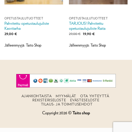
OPETUSTAULUTUOTTEET
OPETUSTAULUTUOTTEET
Pahvitettu opetustaulujuliste
TARJOUS! Pahvitettu
Kasvitarha
opetustaulujuliste Raita
Alkuperäinen
Nykyinen
29,00
€
29,00
€
19,90
€
hinta
hinta
oli:
on:
29,00 €.
19,90 €.
Jälleenmyyjä: Taito Shop
Jälleenmyyjä: Taito Shop
AJANKOHTAISTA
MYYMÄLÄT
OTA YHTEYTTÄ
REKISTERISELOSTE
EVÄSTESELOSTE
TILAUS- JA TOIMITUSEHDOT
Copyright 2026 ©
Taito shop