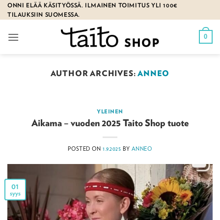
Skip
ONNI ELÄÄ KÄSITYÖSSÄ. ILMAINEN TOIMITUS YLI 100€
TILAUKSIIN SUOMESSA.
to
content
0
AUTHOR ARCHIVES:
ANNEO
YLEINEN
Aikama – vuoden 2025 Taito Shop tuote
POSTED ON
1.9.2025
BY
ANNEO
01
syys