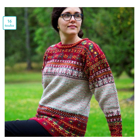
16
touko