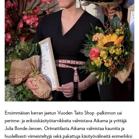
Ensimmäisen kerran jaetun Vuoden Taito Shop -palkinnon sai
perinne- ja erikoiskäsityötarvikkeita valmistava Aikama ja yrittäjä
Julia Bonde-Jensen, Orímattilasta.Aikama valmistaa kauniita ja
huolellisesti viimeisteltyjä sekä pakattuja käsityövälineitä esimerkiksi