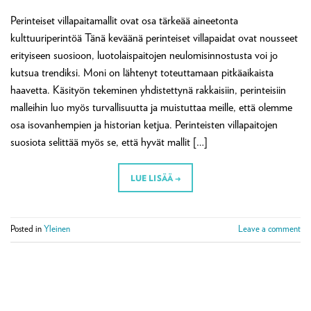
Perinteiset villapaitamallit ovat osa tärkeää aineetonta
kulttuuriperintöä Tänä keväänä perinteiset villapaidat ovat nousseet
erityiseen suosioon, luotolaispaitojen neulomisinnostusta voi jo
kutsua trendiksi. Moni on lähtenyt toteuttamaan pitkäaikaista
haavetta. Käsityön tekeminen yhdistettynä rakkaisiin, perinteisiin
malleihin luo myös turvallisuutta ja muistuttaa meille, että olemme
osa isovanhempien ja historian ketjua. Perinteisten villapaitojen
suosiota selittää myös se, että hyvät mallit […]
LUE LISÄÄ
→
Posted in
Yleinen
Leave a comment