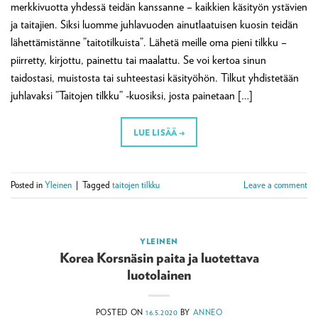
merkkivuotta yhdessä teidän kanssanne – kaikkien käsityön ystävien
ja taitajien. Siksi luomme juhlavuoden ainutlaatuisen kuosin teidän
lähettämistänne ”taitotilkuista”. Lähetä meille oma pieni tilkku –
piirretty, kirjottu, painettu tai maalattu. Se voi kertoa sinun
taidostasi, muistosta tai suhteestasi käsityöhön. Tilkut yhdistetään
juhlavaksi ”Taitojen tilkku” -kuosiksi, josta painetaan […]
LUE LISÄÄ
→
Posted in
Yleinen
|
Tagged
taitojen tilkku
Leave a comment
YLEINEN
Korea Korsnäsin paita ja luotettava
luotolainen
POSTED ON
16.5.2020
BY
ANNEO