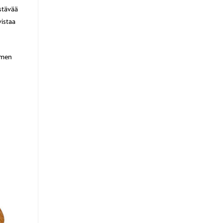
stävää
vistaa
omen