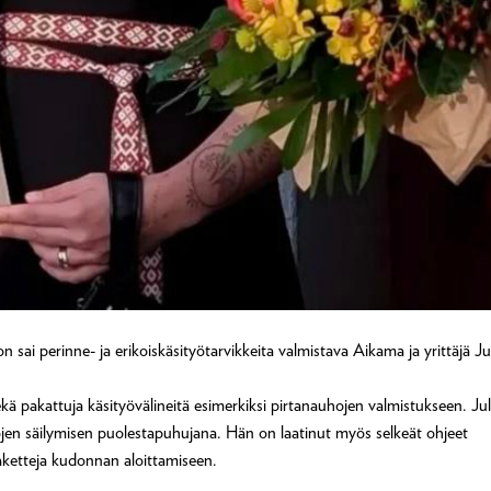
ai perinne- ja erikoiskäsityötarvikkeita valmistava Aikama ja yrittäjä Ju
sekä pakattuja käsityövälineitä esimerkiksi pirtanauhojen valmistukseen. Jul
jen säilymisen puolestapuhujana. Hän on laatinut myös selkeät ohjeet
paketteja kudonnan aloittamiseen.