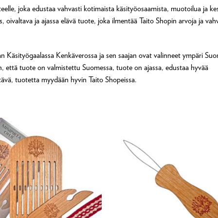
lle, joka edustaa vahvasti kotimaista käsityöosaamista, muotoilua ja ke
 oivaltava ja ajassa elävä tuote, joka ilmentää Taito Shopin arvoja ja vah
rran Käsityögaalassa Kenkäverossa ja sen saajan ovat valinneet ympäri Su
, että tuote on valmistettu Suomessa, tuote on ajassa, edustaa hyvää
stävä, tuotetta myydään hyvin Taito Shopeissa.