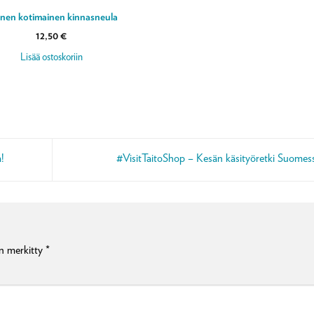
nen kotimainen kinnasneula
12,50
€
Lisää ostoskoriin
!
#VisitTaitoShop – Kesän käsityöretki Suome
on merkitty
*