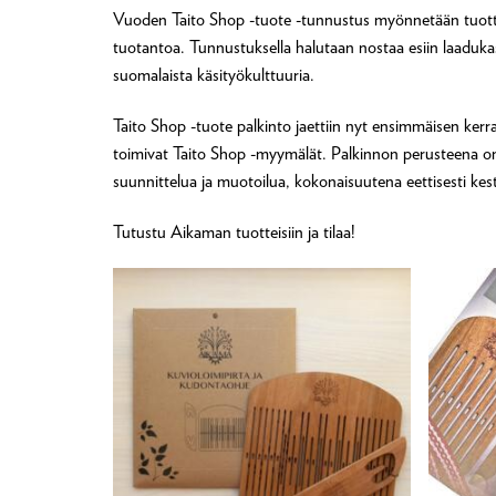
Vuoden Taito Shop -tuote -tunnustus myönnetään tuottee
tuotantoa. Tunnustuksella halutaan nostaa esiin laadukas,
suomalaista käsityökulttuuria.
Taito Shop -tuote palkinto jaettiin nyt ensimmäisen ke
toimivat Taito Shop -myymälät. Palkinnon perusteena on
suunnittelua ja muotoilua, kokonaisuutena eettisesti ke
Tutustu Aikaman tuotteisiin ja tilaa!