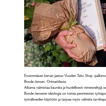
Ensimmäisen kerran jaetun Vuoden Taito Shop -palkinnon s
Bonde-Jensen, Orímattilasta.
Aikama valmistaa kauniita ja huolellisesti viimeisteltyjä 
Bonde-Jensenin ideologia on toimia perinteisten työtapo
työvälineiden käyttöön ja tarjoaa myös valmiita tarvike