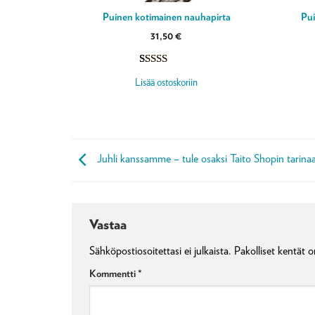
Puinen kotimainen nauhapirta
Pui
31,50
€
Arvio
3
5.00
Lisää ostoskoriin
5:stä
perustuen
asiakkaan
arvotukseen.
Juhli kanssamme – tule osaksi Taito Shopin tarinaa
Vastaa
Sähköpostiosoitettasi ei julkaista.
Pakolliset kentät 
Kommentti
*