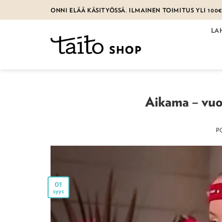
Skip
ONNI ELÄÄ KÄSITYÖSSÄ. ILMAINEN TOIMITUS YLI 100
to
content
LA
Aikama – vuo
P
01
syys