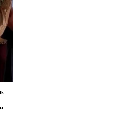
lia
ia