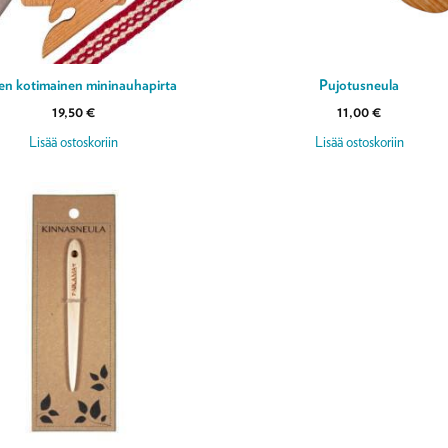
en kotimainen mininauhapirta
Pujotusneula
19,50
€
11,00
€
Lisää ostoskoriin
Lisää ostoskoriin