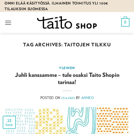
Skip
ONNI ELÄÄ KÄSITYÖSSÄ. ILMAINEN TOIMITUS YLI 100€
TILAUKSIIN SUOMESSA.
to
content
0
TAG ARCHIVES:
TAITOJEN TILKKU
YLEINEN
Juhli kanssamme – tule osaksi Taito Shopin
tarinaa!
POSTED ON
23.6.2025
BY
ANNEO
23
kesä