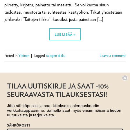
piirretty, kirjottu, painettu tai maalattu. Se voi kertoa sinun
taidostasi, muistosta tai suhteestasi käsityöhön. Tilkut yhdistetään
juhlavaksi ”Taitojen tilkku” -kuosiksi, josta painetaan […]
LUE LISÄÄ
→
Posted in
Yleinen
|
Tagged
taitojen tilkku
Leave a comment
TILAA UUTISKIRJE JA SAAT -10%
SEURAAVASTA TILAUKSESTASI!
Jätä sähköpostisi ja saat kiitokseksi alennuskoodin
verkkokauppaamme. Samalla saat myös ensimmäisenä tiedon
uutuuksista ja tarjouksista.
SÄHKÖPOSTI