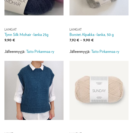
LANGAT
LANGAT
Tynn Silk Mohair -lanka 25g
Borstet Alpakka -lanka, 50 g
Hintaluokka:
9,90
€
7,92
€
–
9,90
€
7,92 €
-
9,90 €
Jälleenmyyjä:
Taito Pirkanmaa ry
Jälleenmyyjä:
Taito Pirkanmaa ry