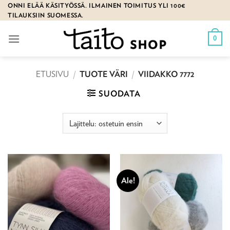
Skip
ONNI ELÄÄ KÄSITYÖSSÄ. ILMAINEN TOIMITUS YLI 100€
TILAUKSIIN SUOMESSA.
to
content
0
ETUSIVU
/
TUOTE VÄRI
/
VIIDAKKO 7772
SUODATA
Ale!