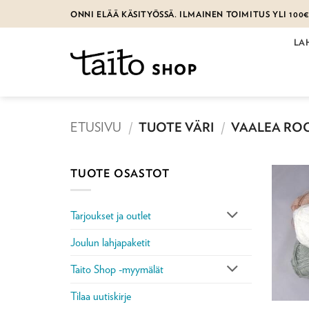
Skip
ONNI ELÄÄ KÄSITYÖSSÄ. ILMAINEN TOIMITUS YLI 100
to
content
LA
ETUSIVU
/
TUOTE VÄRI
/
VAALEA ROO
TUOTE OSASTOT
Tarjoukset ja outlet
Joulun lahjapaketit
Taito Shop -myymälät
Tilaa uutiskirje