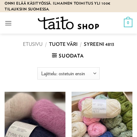
Skip
ONNI ELÄÄ KÄSITYÖSSÄ. ILMAINEN TOIMITUS YLI 100€
TILAUKSIIN SUOMESSA.
to
content
0
ETUSIVU
/
TUOTE VÄRI
/
SYREENI 4813
SUODATA