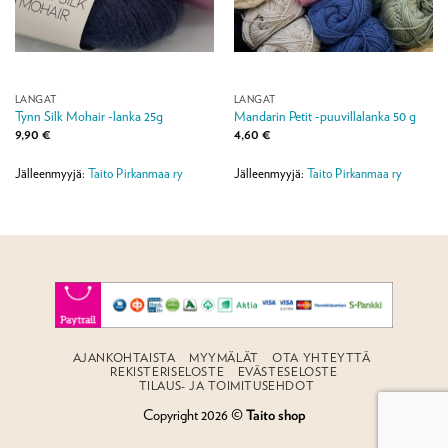
LANGAT
LANGAT
Tynn Silk Mohair -lanka 25g
Mandarin Petit -puuvillalanka 50 g
9,90
€
4,60
€
Jälleenmyyjä:
Taito Pirkanmaa ry
Jälleenmyyjä:
Taito Pirkanmaa ry
AJANKOHTAISTA
MYYMÄLÄT
OTA YHTEYTTÄ
REKISTERISELOSTE
EVÄSTESELOSTE
TILAUS- JA TOIMITUSEHDOT
Copyright 2026 ©
Taito shop