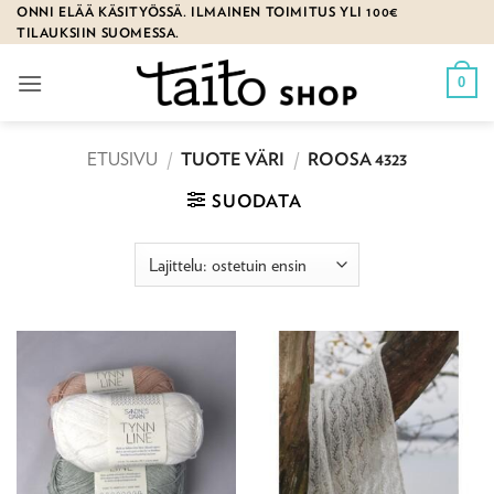
Skip
ONNI ELÄÄ KÄSITYÖSSÄ. ILMAINEN TOIMITUS YLI 100€
TILAUKSIIN SUOMESSA.
to
content
0
ETUSIVU
/
TUOTE VÄRI
/
ROOSA 4323
SUODATA