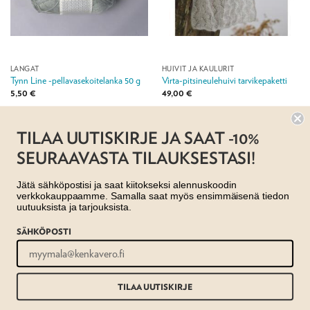
LANGAT
HUIVIT JA KAULURIT
Tynn Line -pellavasekoitelanka 50 g
Virta-pitsineulehuivi tarvikepaketti
5,50
€
49,00
€
Jälleenmyyjä:
Taito Pirkanmaa ry
Jälleenmyyjä:
Taito Satakunta ry
TILAA UUTISKIRJE JA SAAT -10%
SEURAAVASTA TILAUKSESTASI!
Jätä sähköpostisi ja saat kiitokseksi alennuskoodin
verkkokauppaamme. Samalla saat myös ensimmäisenä tiedon
uutuuksista ja tarjouksista.
SÄHKÖPOSTI
AJANKOHTAISTA
MYYMÄLÄT
OTA YHTEYTTÄ
REKISTERISELOSTE
EVÄSTESELOSTE
TILAUS- JA TOIMITUSEHDOT
Copyright 2026 ©
Taito shop
TILAA UUTISKIRJE