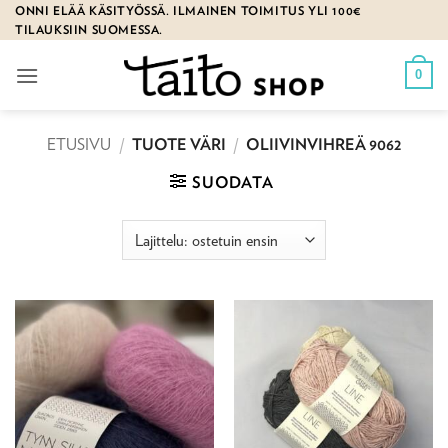
Skip
ONNI ELÄÄ KÄSITYÖSSÄ. ILMAINEN TOIMITUS YLI 100€
TILAUKSIIN SUOMESSA.
to
content
0
ETUSIVU
/
TUOTE VÄRI
/
OLIIVINVIHREÄ 9062
SUODATA