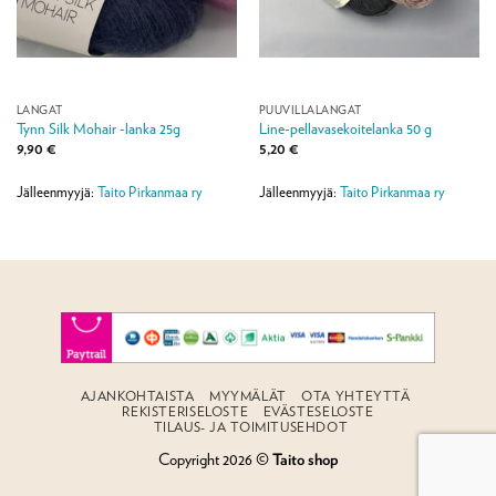
LANGAT
PUUVILLALANGAT
Tynn Silk Mohair -lanka 25g
Line-pellavasekoitelanka 50 g
9,90
€
5,20
€
Jälleenmyyjä:
Taito Pirkanmaa ry
Jälleenmyyjä:
Taito Pirkanmaa ry
AJANKOHTAISTA
MYYMÄLÄT
OTA YHTEYTTÄ
REKISTERISELOSTE
EVÄSTESELOSTE
TILAUS- JA TOIMITUSEHDOT
Copyright 2026 ©
Taito shop