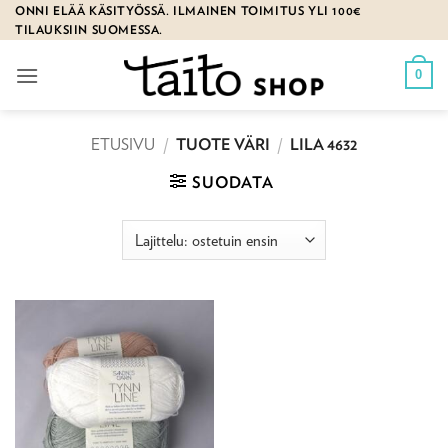
Skip
ONNI ELÄÄ KÄSITYÖSSÄ. ILMAINEN TOIMITUS YLI 100€
TILAUKSIIN SUOMESSA.
to
content
0
ETUSIVU
/
TUOTE VÄRI
/
LILA 4632
SUODATA