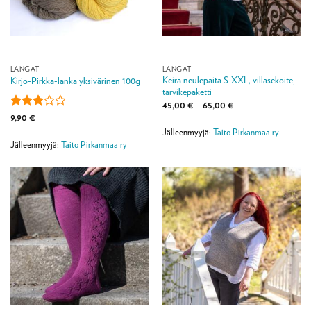
LANGAT
LANGAT
Keira neulepaita S-XXL, villasekoite,
Kirjo-Pirkka-lanka yksivärinen 100g
tarvikepaketti
Hintaluokka:
45,00
€
–
65,00
€
45,00 €
Arvostelu
9,90
€
-
tuotteesta:
65,00 €
Jälleenmyyjä:
Taito Pirkanmaa ry
3
/ 5
Jälleenmyyjä:
Taito Pirkanmaa ry