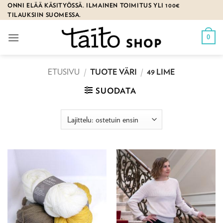
Skip
ONNI ELÄÄ KÄSITYÖSSÄ. ILMAINEN TOIMITUS YLI 100€
TILAUKSIIN SUOMESSA.
to
content
0
ETUSIVU
/
TUOTE VÄRI
/
49 LIME
SUODATA