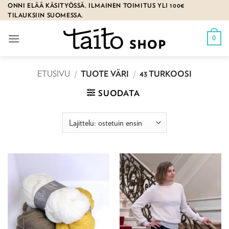
Skip
ONNI ELÄÄ KÄSITYÖSSÄ. ILMAINEN TOIMITUS YLI 100€
TILAUKSIIN SUOMESSA.
to
content
0
ETUSIVU
/
TUOTE VÄRI
/
43 TURKOOSI
SUODATA