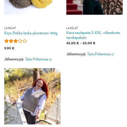
LANGAT
LANGAT
Keira neulepaita S-XXL, villasekoite,
Kirjo-Pirkka-lanka yksivärinen 100g
tarvikepaketti
Hintaluokka:
45,00
€
–
65,00
€
45,00 €
Arvostelu
9,90
€
-
tuotteesta:
65,00 €
Jälleenmyyjä:
Taito Pirkanmaa ry
3
/ 5
Jälleenmyyjä:
Taito Pirkanmaa ry