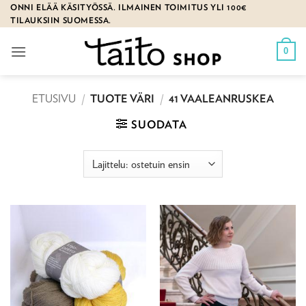
Skip
ONNI ELÄÄ KÄSITYÖSSÄ. ILMAINEN TOIMITUS YLI 100€
TILAUKSIIN SUOMESSA.
to
content
0
ETUSIVU
/
TUOTE VÄRI
/
41 VAALEANRUSKEA
SUODATA