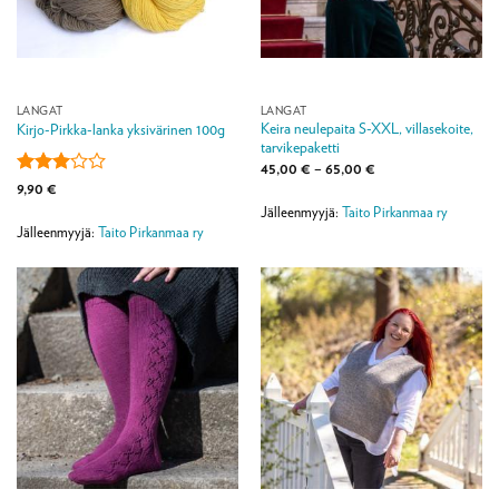
LANGAT
LANGAT
Keira neulepaita S-XXL, villasekoite,
Kirjo-Pirkka-lanka yksivärinen 100g
tarvikepaketti
Hintaluokka:
45,00
€
–
65,00
€
45,00 €
Arvostelu
9,90
€
-
tuotteesta:
65,00 €
Jälleenmyyjä:
Taito Pirkanmaa ry
3
/ 5
Jälleenmyyjä:
Taito Pirkanmaa ry