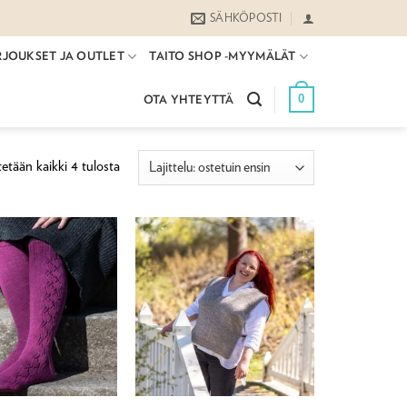
SÄHKÖPOSTI
RJOUKSET JA OUTLET
TAITO SHOP -MYYMÄLÄT
0
OTA YHTEYTTÄ
Suosituimmat
etään kaikki 4 tulosta
ensin