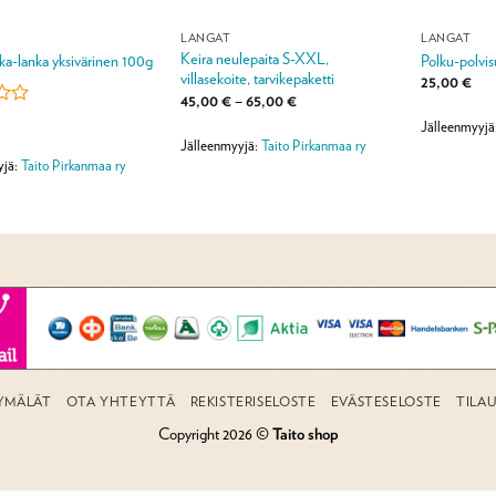
LANGAT
LANGAT
Keira neulepaita S-XXL,
kka-lanka yksivärinen 100g
Polku-polvis
villasekoite, tarvikepaketti
25,00
€
Hintaluokka:
45,00
€
–
65,00
€
45,00 €
lu
Jälleenmyyjä
-
a:
65,00 €
Jälleenmyyjä:
Taito Pirkanmaa ry
yjä:
Taito Pirkanmaa ry
YMÄLÄT
OTA YHTEYTTÄ
REKISTERISELOSTE
EVÄSTESELOSTE
TILA
Copyright 2026 ©
Taito shop