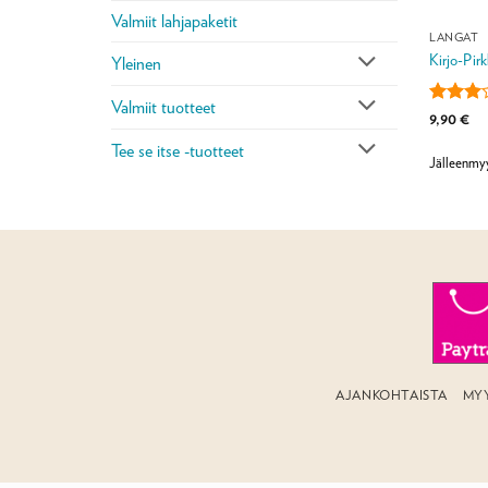
Valmiit lahjapaketit
LANGAT
Kirjo-Pir
Yleinen
Valmiit tuotteet
Arvoste
9,90
€
tuotteest
Tee se itse -tuotteet
3
/ 5
Jälleenmy
AJANKOHTAISTA
MY