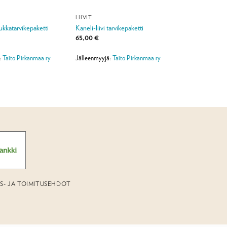
LIIVIT
ukkatarvikepaketti
Kaneli-liivi tarvikepaketti
65,00
€
:
Taito Pirkanmaa ry
Jälleenmyyjä:
Taito Pirkanmaa ry
US- JA TOIMITUSEHDOT