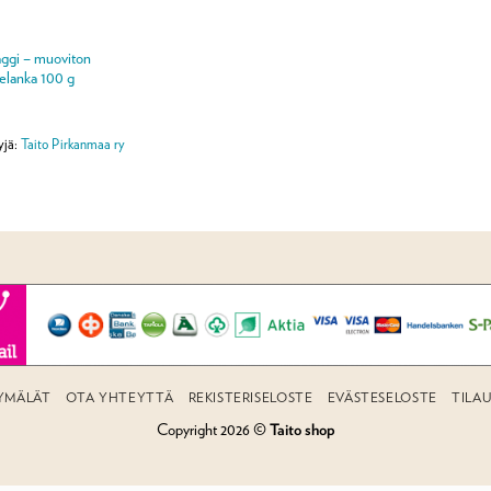
ggi – muoviton
telanka 100 g
yjä:
Taito Pirkanmaa ry
YMÄLÄT
OTA YHTEYTTÄ
REKISTERISELOSTE
EVÄSTESELOSTE
TILA
Copyright 2026 ©
Taito shop