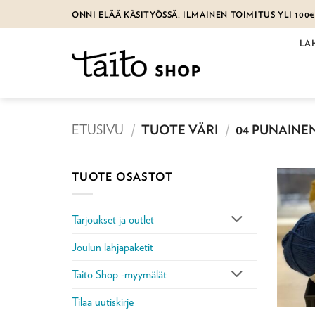
Skip
ONNI ELÄÄ KÄSITYÖSSÄ. ILMAINEN TOIMITUS YLI 100
to
content
LA
ETUSIVU
/
TUOTE VÄRI
/
04 PUNAINE
TUOTE OSASTOT
Tarjoukset ja outlet
Joulun lahjapaketit
Taito Shop -myymälät
Tilaa uutiskirje