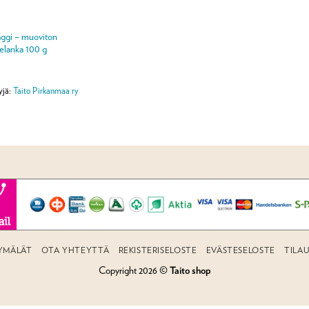
ggi – muoviton
telanka 100 g
yjä:
Taito Pirkanmaa ry
YMÄLÄT
OTA YHTEYTTÄ
REKISTERISELOSTE
EVÄSTESELOSTE
TILA
Copyright 2026 ©
Taito shop