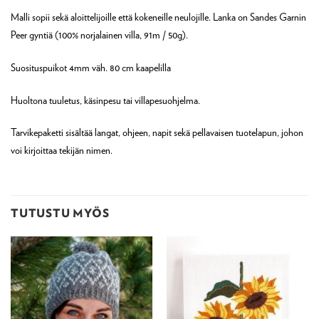
Malli sopii sekä aloittelijoille että kokeneille neulojille. Lanka on Sandes Garnin
Peer gyntiä (100% norjalainen villa, 91m / 50g).
Suosituspuikot 4mm väh. 80 cm kaapelilla
Huoltona tuuletus, käsinpesu tai villapesuohjelma.
Tarvikepaketti sisältää langat, ohjeen, napit sekä pellavaisen tuotelapun, johon
voi kirjoittaa tekijän nimen.
TUTUSTU MYÖS