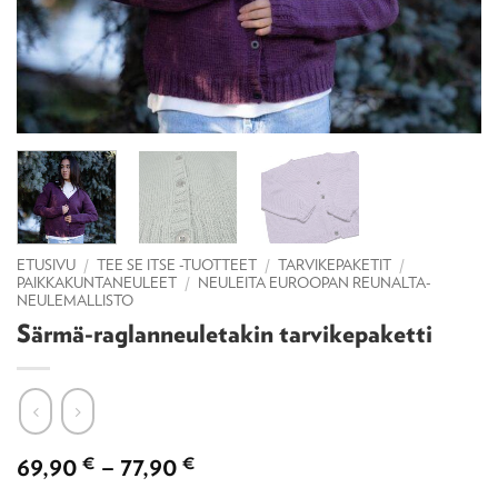
ETUSIVU
/
TEE SE ITSE -TUOTTEET
/
TARVIKEPAKETIT
/
PAIKKAKUNTANEULEET
/
NEULEITA EUROOPAN REUNALTA-
NEULEMALLISTO
Särmä-raglanneuletakin tarvikepaketti
Hintaluokka:
69,90
€
–
77,90
€
69,90 €