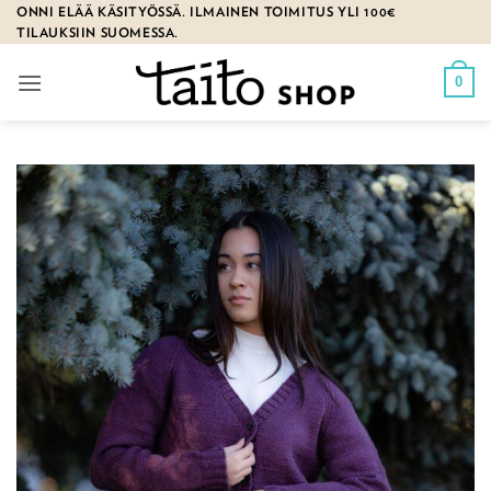
Skip
ONNI ELÄÄ KÄSITYÖSSÄ. ILMAINEN TOIMITUS YLI 100€
TILAUKSIIN SUOMESSA.
to
content
0