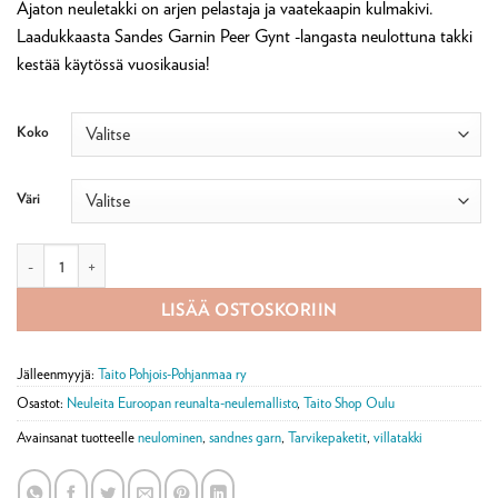
Ajaton neuletakki on arjen pelastaja ja vaatekaapin kulmakivi.
-
Laadukkaasta Sandes Garnin Peer Gynt -langasta neulottuna takki
77,90 €
kestää käytössä vuosikausia!
Koko
Väri
Särmä-raglanneuletakin tarvikepaketti määrä
LISÄÄ OSTOSKORIIN
Jälleenmyyjä:
Taito Pohjois-Pohjanmaa ry
Osastot:
Neuleita Euroopan reunalta-neulemallisto
,
Taito Shop Oulu
Avainsanat tuotteelle
neulominen
,
sandnes garn
,
Tarvikepaketit
,
villatakki