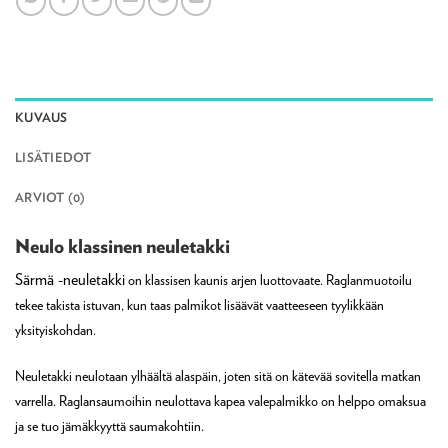
KUVAUS
LISÄTIEDOT
ARVIOT (0)
Neulo klassinen neuletakki
Särmä -neuletakki
on klassisen kaunis arjen luottovaate. Raglanmuotoilu
tekee takista istuvan, kun taas palmikot lisäävät vaatteeseen tyylikkään
yksityiskohdan.
Neuletakki neulotaan ylhäältä alaspäin, joten sitä on kätevää sovitella matkan
varrella. Raglansaumoihin neulottava kapea valepalmikko on helppo omaksua
ja se tuo jämäkkyyttä saumakohtiin.