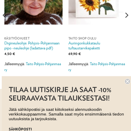
KÄSITYÖOHJEET
TAITO SHOP OULU
Digineuleohje: Pohjois-Pohjanmaan
Auringonkukkataulu
pipo -neuleohje (ladattava pdf)
tuftaustarvikepaketti
4,50
€
69,90
€
Jälleenmyyjä:
Taito Pohjois-Pohjanmaa
Jälleenmyyjä:
Taito Pohjois-Pohjanmaa
ry
ry
TILAA UUTISKIRJE JA SAAT -10%
SEURAAVASTA TILAUKSESTASI!
Jätä sähköpostisi ja saat kiitokseksi alennuskoodin
verkkokauppaamme. Samalla saat myös ensimmäisenä tiedon
uutuuksista ja tarjouksista.
AJANKOHTAISTA
MYYMÄLÄT
OTA YHTEYTTÄ
REKISTERISELOSTE
EVÄSTESELOSTE
SÄHKÖPOSTI