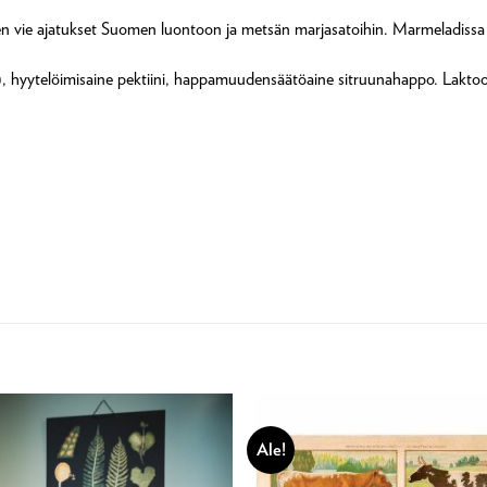
en vie ajatukset Suomen luontoon ja metsän marjasatoihin. Marmeladissa
0%), hyytelöimisaine pektiini, happamuudensäätöaine sitruunahappo. Laktoo
Ale!