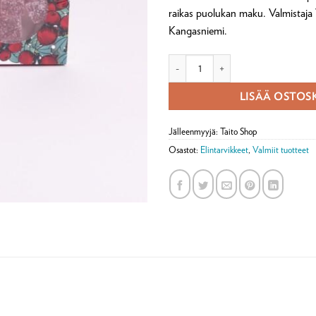
raikas puolukan maku. Valmistaja
Kangasniemi.
Puolukka marmeladimakeinen 150g
LISÄÄ OSTOS
Jälleenmyyjä: Taito Shop
Osastot:
Elintarvikkeet
,
Valmiit tuotteet