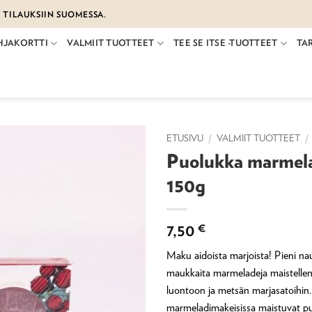
€ TILAUKSIIN SUOMESSA.
HJAKORTTI
VALMIIT TUOTTEET
TEE SE ITSE -TUOTTEET
TA
ETUSIVU
/
VALMIIT TUOTTEET
/
Puolukka marmel
150g
7,50
€
Maku aidoista marjoista! Pieni na
maukkaita marmeladeja maistellen
luontoon ja metsän marjasatoihin
marmeladimakeisissa maistuvat pu