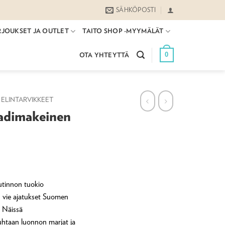
SÄHKÖPOSTI
RJOUKSET JA OUTLET
TAITO SHOP -MYYMÄLÄT
0
OTA YHTEYTTÄ
ELINTARVIKKEET
adimakeinen
utinnon tuokio
 vie ajatukset Suomen
. Näissä
htaan luonnon marjat ja