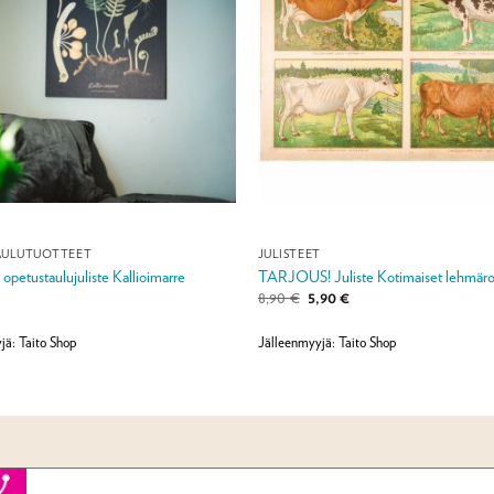
AULUTUOTTEET
JULISTEET
 opetustaulujuliste Kallioimarre
TARJOUS! Juliste Kotimaiset lehmär
Alkuperäinen
Nykyinen
8,90
€
5,90
€
hinta
hinta
oli:
on:
8,90 €.
5,90 €.
jä: Taito Shop
Jälleenmyyjä: Taito Shop