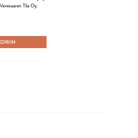
 Vavesaaren Tila Oy,
 määrä
KORIIN