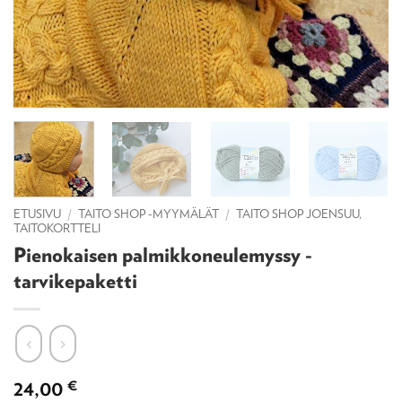
ETUSIVU
/
TAITO SHOP -MYYMÄLÄT
/
TAITO SHOP JOENSUU,
TAITOKORTTELI
Pienokaisen palmikkoneulemyssy -
tarvikepaketti
24,00
€