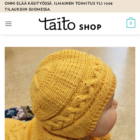
Skip
ONNI ELÄÄ KÄSITYÖSSÄ. ILMAINEN TOIMITUS YLI 100€
TILAUKSIIN SUOMESSA.
to
content
0