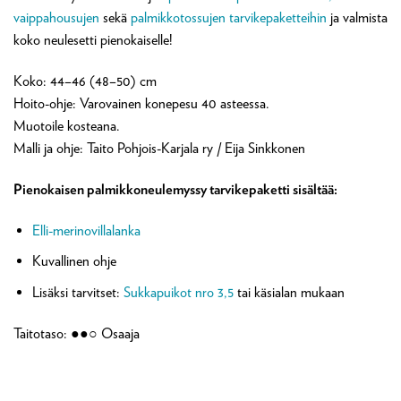
vaippahousujen
sekä
palmikkotossujen tarvikepaketteihin
ja valmista
koko neulesetti pienokaiselle!
Koko: 44–46 (48–50) cm
Hoito-ohje: Varovainen konepesu 40 asteessa.
Muotoile kosteana.
Malli ja ohje: Taito Pohjois-Karjala ry / Eija Sinkkonen
Pienokaisen palmikkoneulemyssy tarvikepaketti sisältää:
Elli-merinovillalanka
Kuvallinen ohje
Lisäksi tarvitset:
Sukkapuikot nro 3,5
tai käsialan mukaan
Taitotaso: ●●○ Osaaja