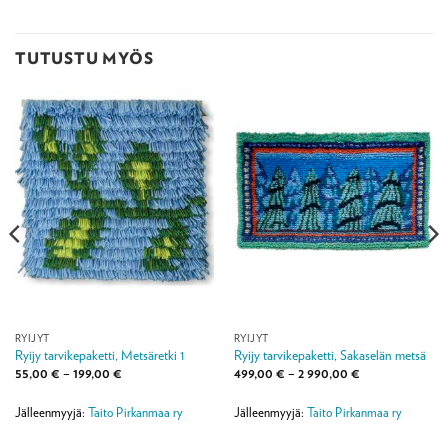
TUTUSTU MYÖS
RYIJYT
RYIJYT
Ryijy tarvikepaketti, Metsäretki 1
Ryijy tarvikepaketti, Sakaselän metsä
Hintaluokka:
Hintaluokka:
55,00
€
–
199,00
€
499,00
€
–
2 990,00
€
55,00 €
499,00 €
-
-
199,00 €
2
Jälleenmyyjä:
Taito Pirkanmaa ry
Jälleenmyyjä:
Taito Pirkanmaa ry
990,00 €