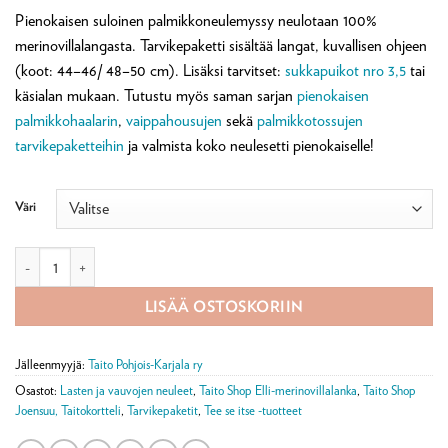
Pienokaisen suloinen palmikkoneulemyssy neulotaan 100%
merinovillalangasta. Tarvikepaketti sisältää langat, kuvallisen ohjeen
(koot: 44–46/ 48–50 cm). Lisäksi tarvitset:
sukkapuikot nro 3,5
tai
käsialan mukaan. Tutustu myös saman sarjan
pienokaisen
palmikkohaalarin
,
vaippahousujen
sekä
palmikkotossujen
tarvikepaketteihin
ja valmista koko neulesetti pienokaiselle!
Väri
Pienokaisen palmikkoneulemyssy -tarvikepaketti määrä
LISÄÄ OSTOSKORIIN
Jälleenmyyjä:
Taito Pohjois-Karjala ry
Osastot:
Lasten ja vauvojen neuleet
,
Taito Shop Elli-merinovillalanka
,
Taito Shop
Joensuu, Taitokortteli
,
Tarvikepaketit
,
Tee se itse -tuotteet