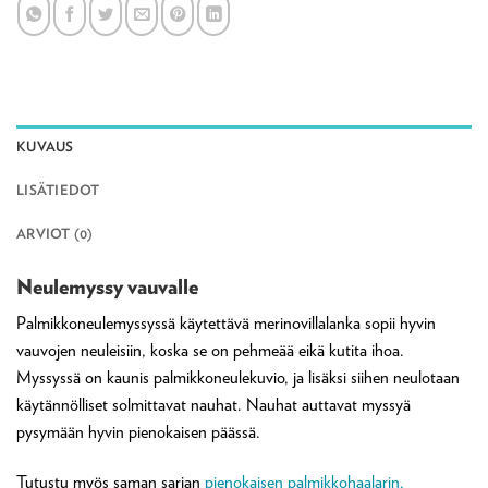
KUVAUS
LISÄTIEDOT
ARVIOT (0)
Neulemyssy vauvalle
Palmikkoneulemyssyssä käytettävä merinovillalanka sopii hyvin
vauvojen neuleisiin, koska se on pehmeää eikä kutita ihoa.
Myssyssä on kaunis palmikkoneulekuvio, ja lisäksi siihen neulotaan
käytännölliset solmittavat nauhat. Nauhat auttavat myssyä
pysymään hyvin pienokaisen päässä.
Tutustu myös saman sarjan
pienokaisen palmikkohaalarin,