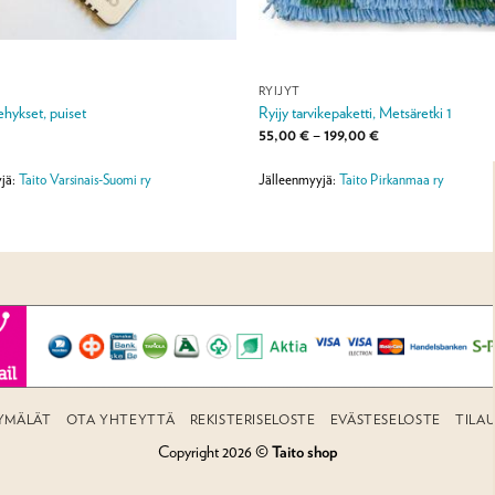
RYIJYT
ehykset, puiset
Ryijy tarvikepaketti, Metsäretki 1
Hintaluokka:
55,00
€
–
199,00
€
55,00 €
-
199,00 €
jä:
Taito Varsinais-Suomi ry
Jälleenmyyjä:
Taito Pirkanmaa ry
YMÄLÄT
OTA YHTEYTTÄ
REKISTERISELOSTE
EVÄSTESELOSTE
TILA
Copyright 2026 ©
Taito shop