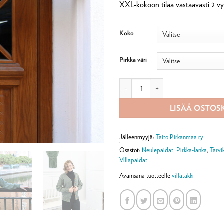
XXL-kokoon tilaa vastaavasti 2 vy
Koko
Pirkka väri
Netta-neuletakki tarvikepaketti mä
LISÄÄ OSTOS
Jälleenmyyjä:
Taito Pirkanmaa ry
Osastot:
Neulepaidat
,
Pirkka-lanka
,
Tarvi
Villapaidat
Avainsana tuotteelle
villatakki