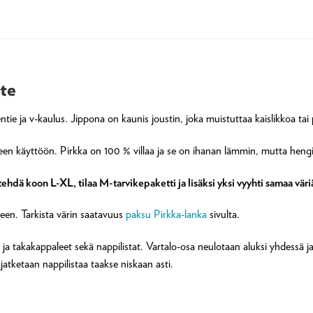
ate
entie ja v-kaulus. Jippona on kaunis joustin, joka muistuttaa kaislikkoa tai
seen käyttöön. Pirkka on 100 % villaa ja se on ihanan lämmin, mutta hengi
tehdä koon L-XL, tilaa M-tarvikepaketti ja lisäksi yksi vyyhti samaa väri
jeen. Tarkista värin saatavuus
paksu Pirkka-lanka
sivulta.
 ja takakappaleet sekä nappilistat. Vartalo-osa neulotaan aluksi yhdessä 
 jatketaan nappilistaa taakse niskaan asti.