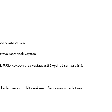
 punottua pintaa.
ttävä materiaali käyttää.
ä. XXL-kokoon tilaa vastaavasti 2 vyyhtiä samaa väriä.
ja kädentien osuudelta erikseen. Seuraavaksi neulotaan