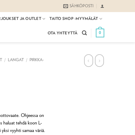
SÄHKÖPOSTI
RJOUKSET JA OUTLET
TAITO SHOP -MYYMÄLÄT
0
OTA YHTEYTTÄ
ET
/
LANGAT
/
PIRKKA-
aluokka:
0 €
luottovaate. Ohjeessa on
 haluat tehdä koon L-
0 €
i yksi vyyhti samaa väriä.