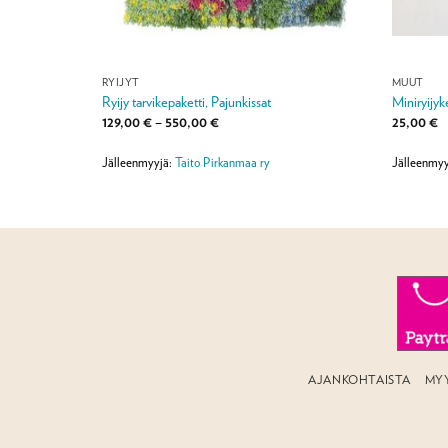
RYIJYT
MUUT
 15 cm
Ryijy tarvikepaketti, Pajunkissat
Miniryijyk
Hintaluokka:
129,00
€
–
550,00
€
25,00
€
129,00 €
-
550,00 €
Jälleenmyyjä:
Taito Pirkanmaa ry
Jälleenmyy
AJANKOHTAISTA
MY