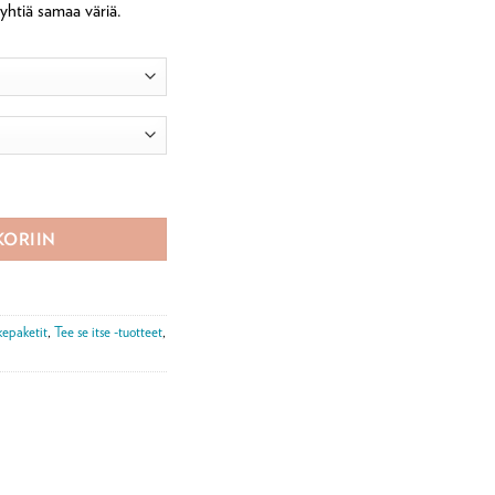
yhtiä samaa väriä.
ärä
KORIIN
kepaketit
,
Tee se itse -tuotteet
,