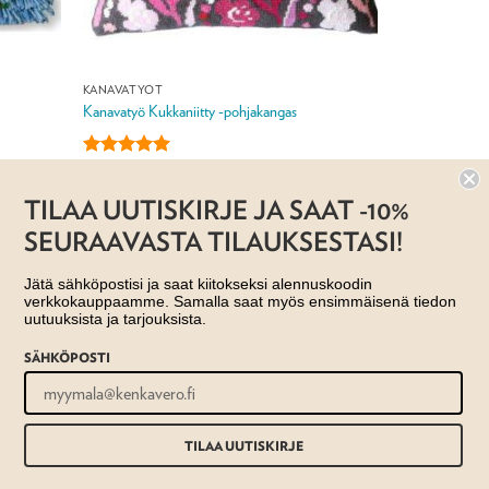
KANAVATYÖT
Kanavatyö Kukkaniitty -pohjakangas
Arvostelu
22,00
€
tuotteesta:
5
TILAA UUTISKIRJE JA SAAT -10%
/ 5
Jälleenmyyjä: Taito Shop
SEURAAVASTA TILAUKSESTASI!
Jätä sähköpostisi ja saat kiitokseksi alennuskoodin
verkkokauppaamme. Samalla saat myös ensimmäisenä tiedon
uutuuksista ja tarjouksista.
SÄHKÖPOSTI
US- JA TOIMITUSEHDOT
TILAA UUTISKIRJE