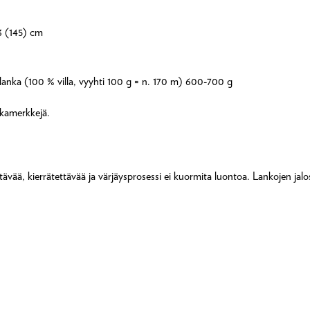
33 (145) cm
anka (100 % villa, vyyhti 100 g = n. 170 m) 600-700 g
kkamerkkejä.
ävää, kierrätettävää ja värjäysprosessi ei kuormita luontoa. Lankojen jalos