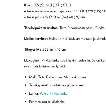
Koko:
XS (S) M (L) XL (XXL)
– takin rinnanympärys napit kiinni 105 (113) 120 (125) 1
– takin pituus 57 (60) 62 (64) 68 (71) cm
Tarvikepaketti sisältää:
Taito Pirkanmaan paksu Pirkka-l
Lisäksi tarvitset:
Puikot 4-4½ käsialan mukaan ja silmu
Tiheys:
19 s x 26 krs = 10 cm
Ekologinen Pirkka-lanka sopii hyvin neuleisiin. Se on kest
ovat mahdollisimman lyhyitä.
Malli: Taito Pirkanmaa, Minna Ahonen.
Tarvikepaketti sisältää langat ja ohjeen.
Lanka:
Paksu Pirkka-lanka
Pehmeä 100 % villalanka