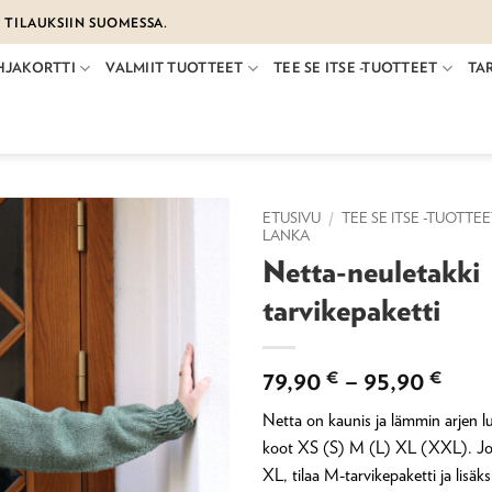
€ TILAUKSIIN SUOMESSA.
HJAKORTTI
VALMIIT TUOTTEET
TEE SE ITSE -TUOTTEET
TA
ETUSIVU
/
TEE SE ITSE -TUOTTE
LANKA
Netta-neuletakki
tarvikepaketti
Hint
79,90
€
–
95,90
€
79,9
Netta on kaunis ja lämmin arjen 
-
koot XS (S) M (L) XL (XXL). Jos
95,9
XL, tilaa M-tarvikepaketti ja lisäks