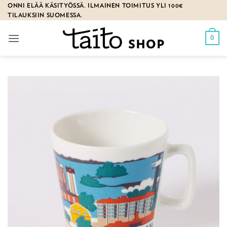
Skip
ONNI ELÄÄ KÄSITYÖSSÄ. ILMAINEN TOIMITUS YLI 100€
TILAUKSIIN SUOMESSA.
to
content
0