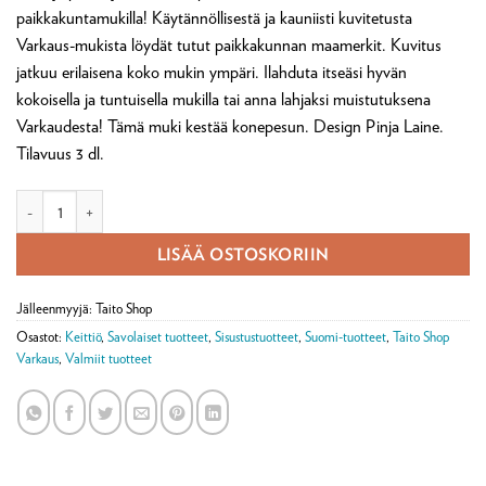
paikkakuntamukilla! Käytännöllisestä ja kauniisti kuvitetusta
Varkaus-mukista löydät tutut paikkakunnan maamerkit. Kuvitus
jatkuu erilaisena koko mukin ympäri. Ilahduta itseäsi hyvän
kokoisella ja tuntuisella mukilla tai anna lahjaksi muistutuksena
Varkaudesta! Tämä muki kestää konepesun. Design Pinja Laine.
Tilavuus 3 dl.
Muki Varkaus määrä
LISÄÄ OSTOSKORIIN
Jälleenmyyjä: Taito Shop
Osastot:
Keittiö
,
Savolaiset tuotteet
,
Sisustustuotteet
,
Suomi-tuotteet
,
Taito Shop
Varkaus
,
Valmiit tuotteet