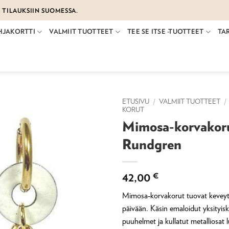
€ TILAUKSIIN SUOMESSA.
HJAKORTTI
VALMIIT TUOTTEET
TEE SE ITSE -TUOTTEET
TA
ETUSIVU
/
VALMIIT TUOTTEET
/
KORUT
Mimosa-korvakoru
Rundgren
42,00
€
Mimosa‑korvakorut tuovat keveytt
päivään. Käsin emaloidut yksityisk
puuhelmet ja kullatut metalliosat 