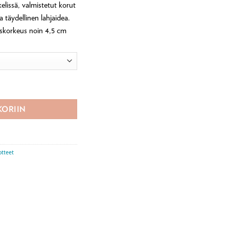
lissä, valmistetut korut
a täydellinen lahjaidea.
iskorkeus noin 4,5 cm
ren määrä
KORIIN
otteet