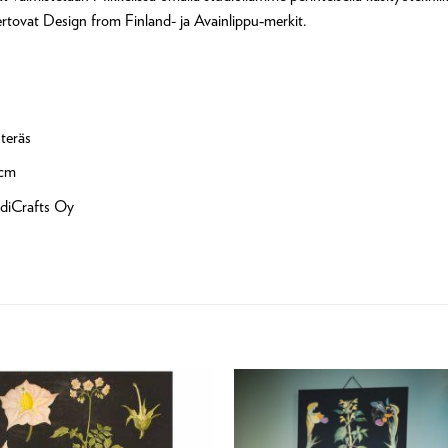
kertovat Design from Finland- ja Avainlippu‑merkit.
teräs
 cm
diCrafts Oy