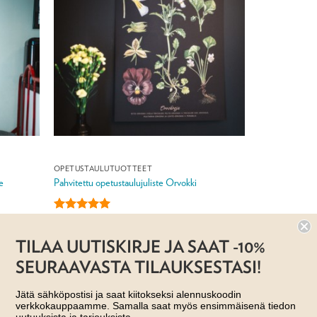
OPETUSTAULUTUOTTEET
e
Pahvitettu opetustaulujuliste Orvokki
Arvostelu
29,00
€
tuotteesta:
5
TILAA UUTISKIRJE JA SAAT -10%
/ 5
Jälleenmyyjä: Taito Shop
SEURAAVASTA TILAUKSESTASI!
Jätä sähköpostisi ja saat kiitokseksi alennuskoodin
verkkokauppaamme. Samalla saat myös ensimmäisenä tiedon