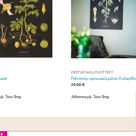
T
OPETUSTAULUTUOTTEET
aatti
Pahvitettu opetustaulujuliste Keltapillik
29,00
€
jä: Taito Shop
Jälleenmyyjä: Taito Shop