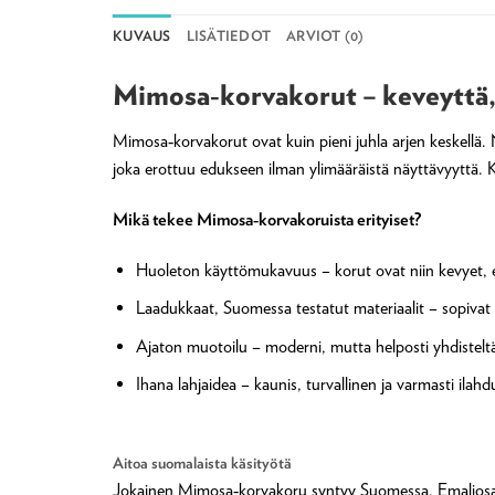
KUVAUS
LISÄTIEDOT
ARVIOT (0)
Mimosa‑korvakorut – keveyttä, 
Mimosa‑korvakorut ovat kuin pieni juhla arjen keskellä.
joka erottuu edukseen ilman ylimääräistä näyttävyyttä. K
Mikä tekee Mimosa‑korvakoruista erityiset?
Huoleton käyttömukavuus – korut ovat niin kevyet, et
Laadukkaat, Suomessa testatut materiaalit – sopivat 
Ajaton muotoilu – moderni, mutta helposti yhdisteltä
Ihana lahjaidea – kaunis, turvallinen ja varmasti ilahd
Aitoa suomalaista käsityötä
Jokainen Mimosa‑korvakoru syntyy Suomessa. Emaliosat v