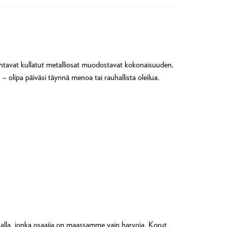
hohtavat kullatut metalliosat muodostavat kokonaisuuden,
 olipa päiväsi täynnä menoa tai rauhallista oleilua.
alla, jonka osaajia on maassamme vain harvoja. Korut