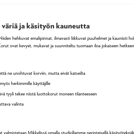
väriä ja käsityön kauneutta
 Niiden hehkuvat emalipinnat, ilmavasti liikkuvat puuhelmet ja kauniisti 
orut ovat kevyet, mukavat ja suunniteltu tuomaan iloa jokaiseen hetkeen –
tä ne unohtuvat korviin, mutta eivät katseilta
myös herkimmille käyttäjille
vä tyyli tekee niistä luottokorut moneen tilanteeseen
uttava valinta
almistetaan Mikkelissä omalla studiollamme perinteisellä käsityötekniik