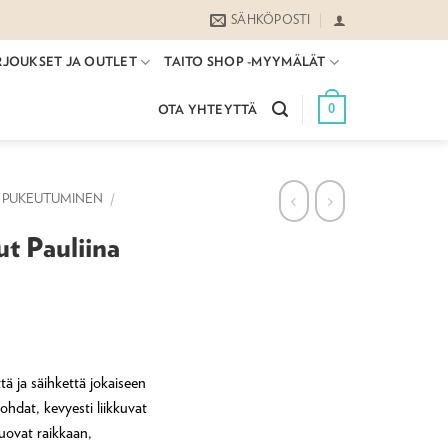
SÄHKÖPOSTI
RJOUKSET JA OUTLET
TAITO SHOP -MYYMÄLÄT
0
OTA YHTEYTTÄ
PUKEUTUMINEN
/
t Pauliina
ä ja säihkettä jokaiseen
ohdat, kevyesti liikkuvat
luovat raikkaan,