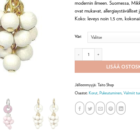
modernin ilmeen. Suomessa, Mikke
ovat mukavat, allergiaystävälliset j
Koko: leveys noin 1,5 cm, kokona
Väri
Mimosa-korvakorut Pauliina Rundg
LISÄÄ OSTOS
Jälleenmyyjä: Taito Shop
Osastot:
Korut
,
Pukeutuminen
,
Valmiit tu