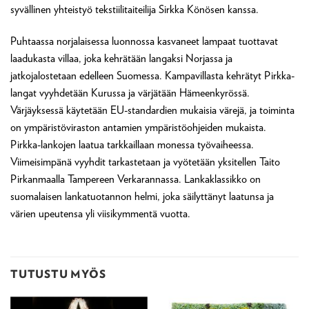
syvällinen yhteistyö tekstiilitaiteilija Sirkka Könösen kanssa.
Puhtaassa norjalaisessa luonnossa kasvaneet lampaat tuottavat
laadukasta villaa, joka kehrätään langaksi Norjassa ja
jatkojalostetaan edelleen Suomessa. Kampavillasta kehrätyt Pirkka-
langat vyyhdetään Kurussa ja värjätään Hämeenkyrössä.
Värjäyksessä käytetään EU-standardien mukaisia värejä, ja toiminta
on ympäristöviraston antamien ympäristöohjeiden mukaista.
Pirkka-lankojen laatua tarkkaillaan monessa työvaiheessa.
Viimeisimpänä vyyhdit tarkastetaan ja vyötetään yksitellen Taito
Pirkanmaalla Tampereen Verkarannassa. Lankaklassikko on
suomalaisen lankatuotannon helmi, joka säilyttänyt laatunsa ja
värien upeutensa yli viisikymmentä vuotta.
TUTUSTU MYÖS