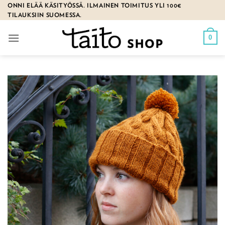
Skip
ONNI ELÄÄ KÄSITYÖSSÄ. ILMAINEN TOIMITUS YLI 100€
TILAUKSIIN SUOMESSA.
to
content
0