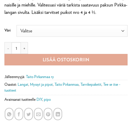
naisille ja miehille. Valitessasi väriä tarkista saatavuus paksun Pirkka-
langan sivulta. Lisäksi tarvitset puikot nro 4 ja 4 ½.
Väri
Mauste-pipo tarvikepaketti määrä
LISÄÄ OSTOSKORIIN
Jälleenmyyjä:
Taito Pirkanmaa ry
Osastot:
Langat
,
Myssyt ja pipot
,
Taito Pirkanmaa
,
Tarvikepaketit
,
Tee se itse -
tuotteet
Avainsanat tuotteelle
DIY
,
pipo