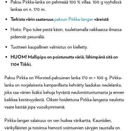
Paksu Pirkka-lanka on pehmeää 100 % villaa, 100 g vyyhdissä
lankaa on n. 170 m.
Tarkista värin saatavuus
paksun Pirkka-langan
väreistä
Hoito: Pipo tulee pestä käsin, tuulettamalla raikkaassa ilmassa
pidennät pesuväliä.
Tuotteen kaupallinen valmistus on kielletty.
HUOM! Mallipipo on poistunutta väriä, lähimpänä sitä on
1104 Tiikki.
Paksu Pirkka on Worsted-paksuinen lanka 170 m = 100 g. Pirkka-
lanka on norjalaisesta kampavillasta kehrätty laadukas neulelanka,
joka saa värien lisäksi kehuja hyvästä neulomistuntumasta ja ennen
kaikkea kestävyydestä. Oikein hoidettuna Pirkka-langasta neulottu
vaate kestää jopa vuosikymmeniä.
Pirkka-langan salaisuus on sen huikea värikartta. Kauniiden,
värikylläisten ja toisiinsa hienosti sointuevien sävyjen taustalla on