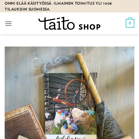
Skip
ONNI ELÄÄ KÄSITYÖSSÄ. ILMAINEN TOIMITUS YLI 100€
TILAUKSIIN SUOMESSA.
to
content
0