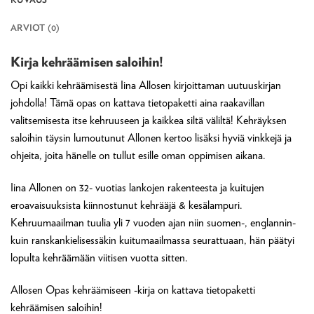
ARVIOT (0)
Kirja kehräämisen saloihin!
Opi kaikki kehräämisestä Iina Allosen kirjoittaman uutuuskirjan
johdolla! Tämä opas on kattava tietopaketti aina raakavillan
valitsemisesta itse kehruuseen ja kaikkea siltä väliltä! Kehräyksen
saloihin täysin lumoutunut Allonen kertoo lisäksi hyviä vinkkejä ja
ohjeita, joita hänelle on tullut esille oman oppimisen aikana.
Iina Allonen on 32- vuotias lankojen rakenteesta ja kuitujen
eroavaisuuksista kiinnostunut kehrääjä & kesälampuri.
Kehruumaailman tuulia yli 7 vuoden ajan niin suomen-, englannin-
kuin ranskankielisessäkin kuitumaailmassa seurattuaan, hän päätyi
lopulta kehräämään viitisen vuotta sitten.
Allosen Opas kehräämiseen -kirja on kattava tietopaketti
kehräämisen saloihin!