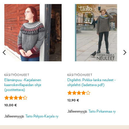
KÄSITYÖOHJEET
KÄSITYÖOHJEET
Elämänpuu -Karjalainen
Digilehti: Pirkka-lanka neuleet -
kaarrokevillapaidan ohje
ohjelehti (ladattava pdf)
(postitettava)
Arvostelu
12,90
€
tuotteesta:
Arvostelu
10,00
€
4
/ 5
tuotteesta:
Jälleenmyyjä:
Taito Pirkanmaa ry
4.25
/ 5
Jälleenmyyjä:
Taito Pohjois-Karjala ry