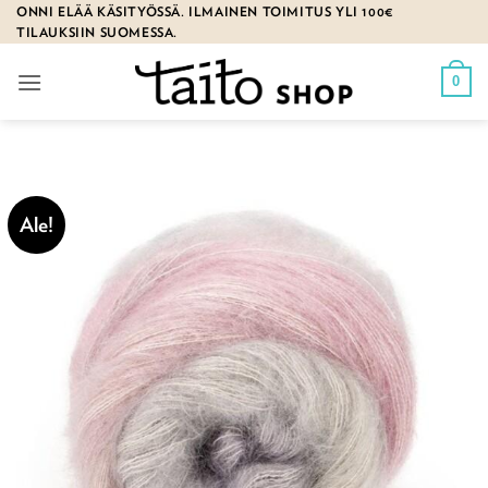
Skip
ONNI ELÄÄ KÄSITYÖSSÄ. ILMAINEN TOIMITUS YLI 100€
TILAUKSIIN SUOMESSA.
to
content
0
Ale!