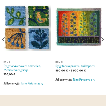
RYIJYT
RYIJYT
Ryijy tarvikepaketti ommellen,
Ryijy tarvikepaketti, Kukkaportti
Metsäretki ryijysarja
Hintaluokka:
890,00
€
–
3 900,00
€
890,00 €
220,00
€
-
3
Jälleenmyyjä:
Taito Pirkanmaa ry
900,00 €
Jälleenmyyjä:
Taito Pirkanmaa ry