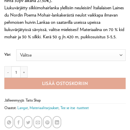
hinta 30pv aikana 27,50€)
.
27,50 €.
19,25 €.
Liukuvärjätty silkkimohairlanka ylellisiin neuleisiin! Italialaisen Laines
du Nordin Poema Mohair-lankakerästä neulot vaikkapa ilmavan
pehmoisen huivin.Lankaa on saatavilla useissa upeissa
liukuvärjätyissä sävyissä, valitse mieleisesi! Materiaalina on 70 % kid
mohair ja 30 % silkki. Kerä 50 g /n.420 m, puikkosuisitus 3-5,5.
Väri
Laines du Nord Poema Mohair, 50 g määrä
LISÄÄ OSTOSKORIIN
Jälleenmyyjä: Taito Shop
Osastot:
Langat
,
Materiaalitarjoukset
,
Tee se itse -tuotteet