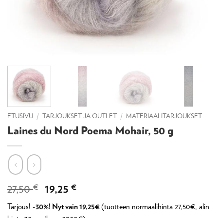
ETUSIVU
/
TARJOUKSET JA OUTLET
/
MATERIAALITARJOUKSET
Laines du Nord Poema Mohair, 50 g
Alkuperäinen
Nykyinen
27,50
€
19,25
€
hinta
hinta
Tarjous!
-30%! Nyt vain 19,25€
(tuotteen normaalihinta 27,50€, alin
oli:
on: