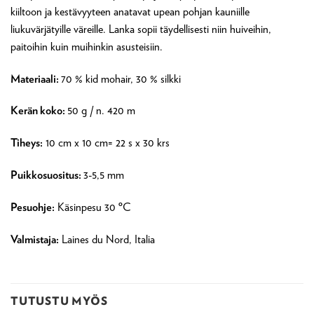
kiiltoon ja kestävyyteen anatavat upean pohjan kauniille
liukuvärjätyille väreille. Lanka sopii täydellisesti niin huiveihin,
paitoihin kuin muihinkin asusteisiin.
Materiaali:
70 % kid mohair, 30 % silkki
Kerän koko:
50 g / n. 420 m
Tiheys:
10 cm x 10 cm= 22 s x 30 krs
Puikkosuositus:
3-5,5 mm
Pesuohje:
Käsinpesu 30 ºC
Valmistaja:
Laines du Nord, Italia
TUTUSTU MYÖS