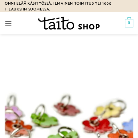
Skip
ONNI ELÄÄ KÄSITYÖSSÄ. ILMAINEN TOIMITUS YLI 100€
TILAUKSIIN SUOMESSA.
to
content
0