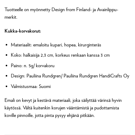
Tuotteelle on myönnetty Design from Finland- ja Avainlippu-
merkit.
Kukka-korvakorut:
Materiaalit: emaloitu kupari, hopea, kirurginteräs
Koko: halkaisija 2,3 cm, korkeus renkaan kanssa 3 cm
Paino: n. 5g/ korvakoru
Design: Pauliina Rundgren/ Pauliina Rundgren HandiCrafts Oy
Valmistusmaa: Suomi
Emali on kevyt ja kestävä materiaali, joka säilyttää värinsä hyvin
käytössä. Vältä kuitenkin korujen vääntämistä ja pudottamista
koville pinnoille, jotta pinta pysyy ehjänä pitkään.