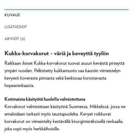
KUVAUS
LISÄTIEDOT
ARVIOT (0)
Kukka-korvakorut – väriä ja keveyttä tyyliin
Raikkaan iloiset Kukka-korvakorut tuovat asuun keväistä pirteyttä
ympäri vuoden. Pelkistetty kukkamuoto saa kauniin viimeistelyn
kevyesti koverasta pinnasta sekä keskiosaa korostavasta
hopearenkaasta.
Kotimaista käsityötä huolella valmistettuna
Korvakorut valmistetaan käsityönä Suomessa, Mikkelissä, jossa ne
emaloidaan tarkasti myös taustapuolelta. Kevyet roikkuvat
korvakorut on viimeistelty kestävällä kirurginteräksisellä renkaalla,
joka sopii myös herkkäihoisille.