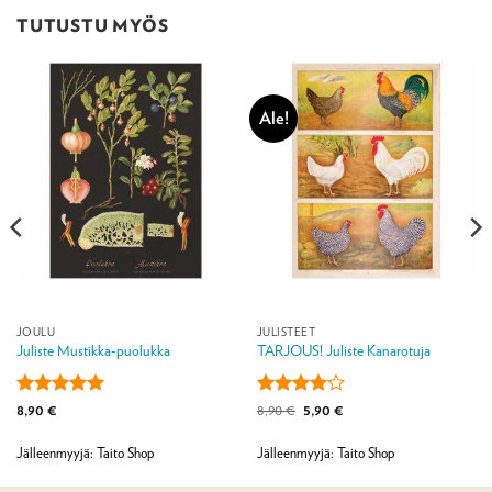
TUTUSTU MYÖS
Ale!
JOULU
JULISTEET
Juliste Mustikka-puolukka
TARJOUS! Juliste Kanarotuja
Arvostelu
Arvostelu
Alkuperäinen
Nykyinen
8,90
€
8,90
€
5,90
€
hinta
hinta
tuotteesta:
5
tuotteesta:
oli:
on:
/ 5
4
/ 5
8,90 €.
5,90 €.
Jälleenmyyjä: Taito Shop
Jälleenmyyjä: Taito Shop