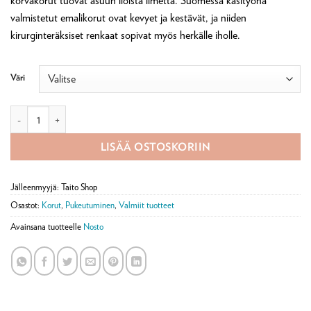
korvakorut tuovat asuun iloista ilmettä. Suomessa käsityönä
valmistetut emalikorut ovat kevyet ja kestävät, ja niiden
kirurginteräksiset renkaat sopivat myös herkälle iholle.
Väri
Kukka-korvakorut Pauliina Rundgren määrä
LISÄÄ OSTOSKORIIN
Jälleenmyyjä: Taito Shop
Osastot:
Korut
,
Pukeutuminen
,
Valmiit tuotteet
Avainsana tuotteelle
Nosto