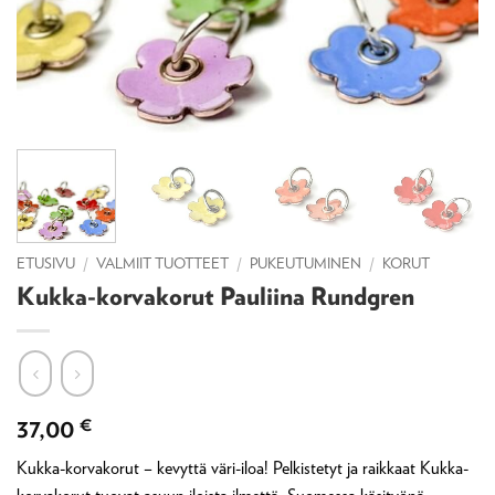
ETUSIVU
/
VALMIIT TUOTTEET
/
PUKEUTUMINEN
/
KORUT
Kukka-korvakorut Pauliina Rundgren
37,00
€
Kukka-korvakorut – kevyttä väri-iloa! Pelkistetyt ja raikkaat Kukka-