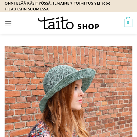
Skip
ONNI ELÄÄ KÄSITYÖSSÄ. ILMAINEN TOIMITUS YLI 100€
TILAUKSIIN SUOMESSA.
to
content
0