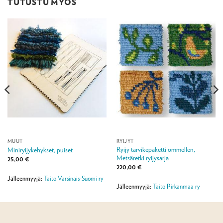
TUTUSTU MYÖS
MUUT
RYIJYT
Ryijy tarvikepaketti ommellen,
Miniryijykehykset, puiset
Metsäretki ryijysarja
25,00
€
220,00
€
Jälleenmyyjä:
Taito Varsinais-Suomi ry
Jälleenmyyjä:
Taito Pirkanmaa ry