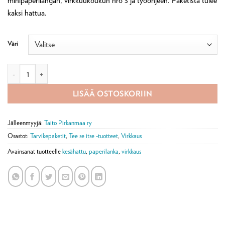
minipaperilangan, virkkuukoukun nro 3 ja työohjeen. Paketista tulee
kaksi hattua.
Väri
Kesätuuli-hattu tarvikepaketti määrä
LISÄÄ OSTOSKORIIN
Jälleenmyyjä:
Taito Pirkanmaa ry
Osastot:
Tarvikepaketit
,
Tee se itse -tuotteet
,
Virkkaus
Avainsanat tuotteelle
kesähattu
,
paperilanka
,
virkkaus