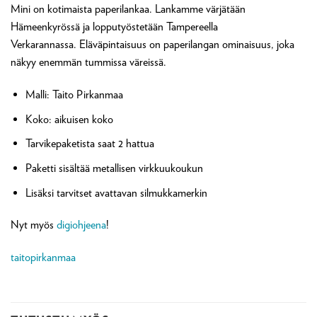
Mini on kotimaista paperilankaa. Lankamme värjätään
Hämeenkyrössä ja lopputyöstetään Tampereella
Verkarannassa. Eläväpintaisuus on paperilangan ominaisuus, joka
näkyy enemmän tummissa väreissä.
Malli: Taito Pirkanmaa
Koko: aikuisen koko
Tarvikepaketista saat 2 hattua
Paketti sisältää metallisen virkkuukoukun
Lisäksi tarvitset avattavan silmukkamerkin
Nyt myös
digiohjeena
!
taitopirkanmaa