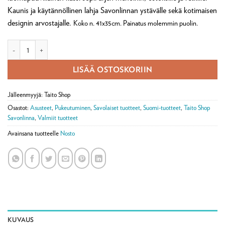
Kaunis ja käytännöllinen lahja Savonlinnan ystävälle sekä kotimaisen
designin arvostajalle.
Koko n. 41x35cm. Painatus molemmin puolin.
Kangaskassi Olavinlinna, design Minna Immonen määrä
LISÄÄ OSTOSKORIIN
Jälleenmyyjä: Taito Shop
Osastot:
Asusteet
,
Pukeutuminen
,
Savolaiset tuotteet
,
Suomi-tuotteet
,
Taito Shop
Savonlinna
,
Valmiit tuotteet
Avainsana tuotteelle
Nosto
KUVAUS