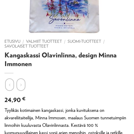
ETUSIVU
/
VALMIIT TUOTTEET
/
SUOMI-TUOTTEET
/
SAVOLAISET TUOTTEET
Kangaskassi Olavinlinna, design Minna
Immonen
24,90
€
Tyylikäs kotimainen kangaskassi, jonka kuvituksena on
akvareliitaiteilija, Minna Immosen, maalaus Suomen tunnetuimpiin
linnoihin kuuluvasta Olavinlinnasta. Kestävä 100 %
luomupuuvillainen kassi sopii arjen menoihin, ostoksille ja retkille.