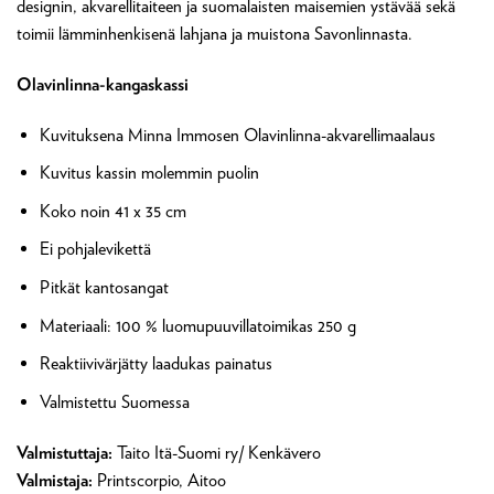
designin, akvarellitaiteen ja suomalaisten maisemien ystävää sekä
toimii lämminhenkisenä lahjana ja muistona Savonlinnasta.
Olavinlinna-kangaskassi
Kuvituksena Minna Immosen Olavinlinna-akvarellimaalaus
Kuvitus kassin molemmin puolin
Koko noin 41 x 35 cm
Ei pohjalevikettä
Pitkät kantosangat
Materiaali: 100 % luomupuuvillatoimikas 250 g
Reaktiivivärjätty laadukas painatus
Valmistettu Suomessa
Valmistuttaja:
Taito Itä-Suomi ry/ Kenkävero
Valmistaja:
Printscorpio, Aitoo