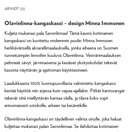
ARVIOT (0)
Olavinlinna-kangaskassi – design Minna Immonen
Kuljeta mukanasi pala Savonlinnaa! Tämä kaunis kotimainen
kangaskassi on kuvitettu molemmin puolin Minna Immosen
herkkävärisellä akvarellimaalauksella, jonka aiheena on Suomen
tunnetuimpiin linnoihin kuuluva Olavinlinna. Vesivärimaalauksen
pehmeät sävyt, järvimaisema ja kesäiset yksityiskohdat tekevät
kassista näyttävän ja ajattoman käyttöesineen.
Laadukkaasta 100% luomupuuvillasta valmistettu kangaskassi
kestää käyttöä niin arjessa kuin vapaa-ajallakin. Pitkät kantosangat
tekevät siitä miellyttävän kantaa olalla, ja tilava koko sopii
erinomaisesti ostoksille, arkeen tai kesäretkille.
Olavinlinna-kangaskassi on täydellinen valinta sinulle, joka haluat
kuljettaa mukanasi palan Savonlinnaa. Se ilahduttaa kotimaisen