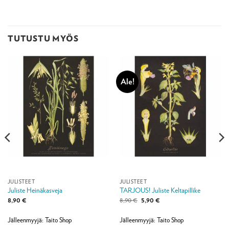
TUTUSTU MYÖS
Ale!
JULISTEET
JULISTEET
Juliste Heinäkasveja
TARJOUS! Juliste Keltapillike
Alkuperäinen
Nykyinen
8,90
€
8,90
€
5,90
€
hinta
hinta
oli:
on:
8,90 €.
5,90 €.
Jälleenmyyjä: Taito Shop
Jälleenmyyjä: Taito Shop