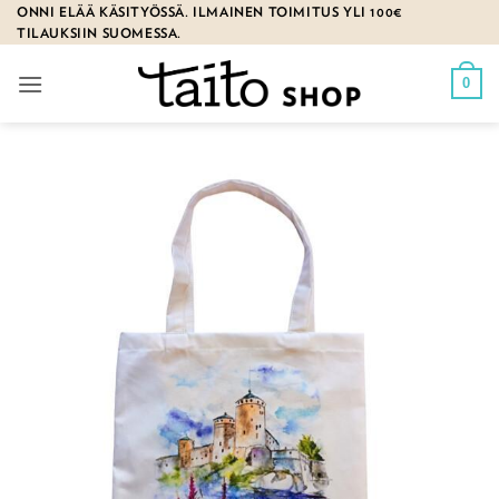
Skip
ONNI ELÄÄ KÄSITYÖSSÄ. ILMAINEN TOIMITUS YLI 100€
TILAUKSIIN SUOMESSA.
to
content
0