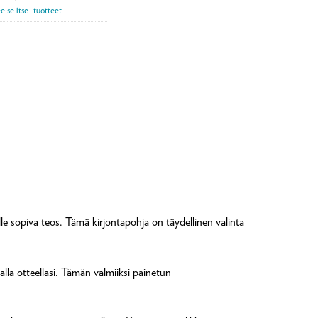
e se itse -tuotteet
lle sopiva teos. Tämä kirjontapohja on täydellinen valinta
lla otteellasi. Tämän valmiiksi painetun