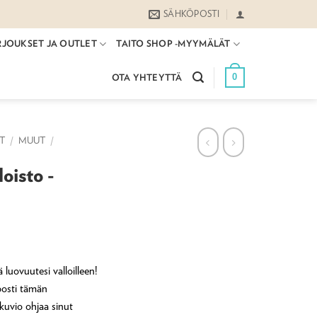
SÄHKÖPOSTI
RJOUKSET JA OUTLET
TAITO SHOP -MYYMÄLÄT
0
OTA YHTEYTTÄ
ET
/
MUUT
/
oisto -
 luovuutesi valloilleen!
posti tämän
kuvio ohjaa sinut