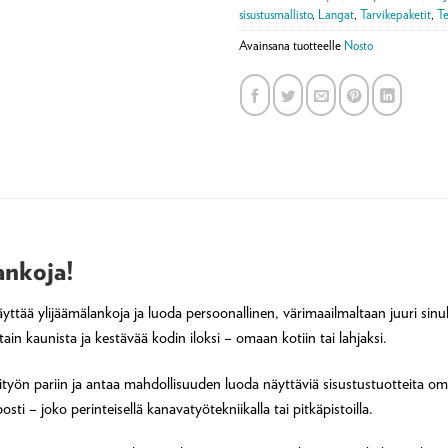
sisustusmallisto
,
Langat
,
Tarvikepaketit
,
Te
Avainsana tuotteelle
Nosto
ankoja!
äyttää ylijäämälankoja ja luoda persoonallinen, värimaailmaltaan juuri sinu
ain kaunista ja kestävää kodin iloksi – omaan kotiin tai lahjaksi.
työn pariin ja antaa mahdollisuuden luoda näyttäviä sisustustuotteita oma
ti – joko perinteisellä kanavatyötekniikalla tai pitkäpistoilla.