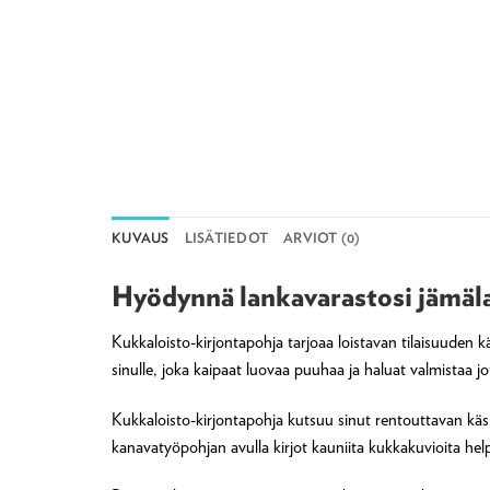
KUVAUS
LISÄTIEDOT
ARVIOT (0)
Hyödynnä lankavarastosi jämäl
Kukkaloisto-kirjontapohja tarjoaa loistavan tilaisuuden k
sinulle, joka kaipaat luovaa puuhaa ja haluat valmistaa jot
Kukkaloisto-kirjontapohja kutsuu sinut rentouttavan käsi
kanavatyöpohjan avulla kirjot kauniita kukkakuvioita helpos