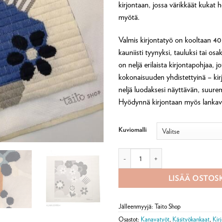
kirjontaan, jossa värikkäät kukat 
myötä.
Valmis kirjontatyö on kooltaan 40
kauniisti tyynyksi, tauluksi tai osak
on neljä erilaista kirjontapohjaa,
kokonaisuuden yhdistettyinä – kirj
neljä luodaksesi näyttävän, suur
Hyödynnä kirjontaan myös lankava
Kuviomalli
Kanavatyö Kukkaloisto -pohjakang
LISÄÄ OSTOS
Jälleenmyyjä: Taito Shop
Osastot:
Kanavatyöt
,
Käsityökankaat
,
Kir