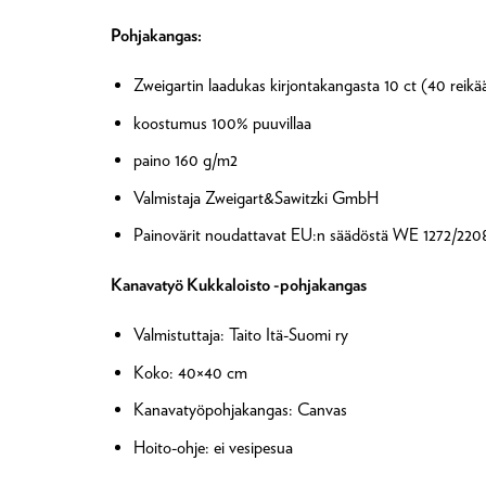
Pohjakangas:
Zweigartin laadukas kirjontakangasta 10 ct (40 reik
koostumus 100% puuvillaa
paino 160 g/m2
Valmistaja Zweigart&Sawitzki GmbH
Painovärit noudattavat EU:n säädöstä WE 1272/220
Kanavatyö Kukkaloisto -pohjakangas
Valmistuttaja: Taito Itä-Suomi ry
Koko: 40×40 cm
Kanavatyöpohjakangas: Canvas
Hoito-ohje: ei vesipesua