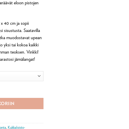
heräävät eloon pistojen
 x 40 cm ja sopii
si sisustusta. Saatavilla
 jotka muodostavat upean
o yksi tai kokoa kaikki
emman teoksen. Vinkki!
rastosi jämälangat!
as määrä
KORIIN
jonta
,
Kukkaloisto-