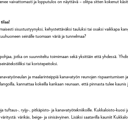
enee vaivattomasti ja lopputulos on näyttävä – olitpa sitten kokenut käsity
tilaa!
isesti sisustustyynyksi, kehystettäväksi tauluksi tai osaksi vaikkapa kangas
akuuhuoneen seinälle tuomaan väriä ja tunnelmaa?
tapohjaa, jotka on suunniteltu toimimaan sekä yksittäin että yhdessä. Yhdi
nätekstiiliksi tai koristepeitoksi.
 kanavatyöneulan ja maalarinteippiä kanavatyön reunojen rispaantumisen j
angoilla, kannattaa kokeilla kankaan reunaan, että pinnasta tulee kaunis 
a tuftaus-, ryijy-, pitkäpisto- ja kanavatyötekniikoille. Kukkaloisto-kuosi 
äritystä: värikäs, beige- ja sinisävyinen. Lisäksi saatavilla kauniit Kukkal