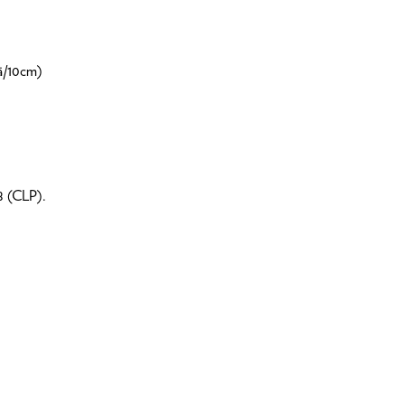
ää/10cm)
8 (CLP).