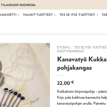
€ TILAUKSIIN SUOMESSA.
HJAKORTTI
VALMIIT TUOTTEET
TEE SE ITSE -TUOTTEET
TA
ETUSIVU
/
TEE SE ITSE -TUOTTE
KÄSITYÖKANKAAT
Kanavatyö Kukkal
pohjakangas
22,00
€
Kukkaloisto-kirjontapohja – päästä
Kirjo pala kukkivaa kauneutta hel
kanavatyöpohjan avulla. Painettu 