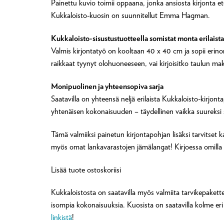
Painettu kuvio toimii oppaana, jonka ansiosta kirjonta et
Kukkaloisto-kuosin on suunnitellut Emma Hagman.
Kukkaloisto-sisustustuotteella somistat monta erilaista 
Valmis kirjontatyö on kooltaan 40 x 40 cm ja sopii erinoma
raikkaat tyynyt olohuoneeseen, vai kirjoisitko taulun m
Monipuolinen ja yhteensopiva sarja
Saatavilla on yhteensä neljä erilaista Kukkaloisto-kirjon
yhtenäisen kokonaisuuden – täydellinen vaikka suureksi sei
Tämä valmiiksi painetun kirjontapohjan lisäksi tarvitset
myös omat lankavarastojen jämälangat! Kirjoessa omilla l
Lisää tuote ostoskoriisi
Kukkaloistosta on saatavilla myös valmiita tarvikepakettej
isompia kokonaisuuksia. Kuosista on saatavilla kolme eri v
linkistä
!