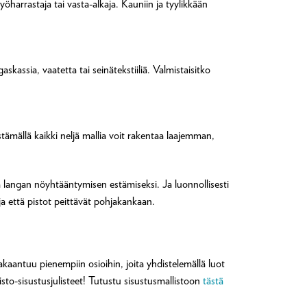
öharrastaja tai vasta-alkaja. Kauniin ja tyylikkään
kassia, vaatetta tai seinätekstiiliä. Valmistaisitko
stämällä kaikki neljä mallia voit rakentaa laajemman,
a langan nöyhtääntymisen estämiseksi. Ja luonnollisesti
ja että pistot peittävät pohjakankaan.
jakaantuu pienempiin osioihin, joita yhdistelemällä luot
oisto-sisustusjulisteet! Tutustu sisustusmallistoon
tästä