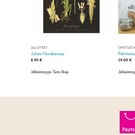
JULISTEET
OPETUST
vat puut ja
Juliste Heinäkasveja
Pahvitettu
8,90
€
29,00
€
Jälleenmyyjä: Taito Shop
Jälleenmyy