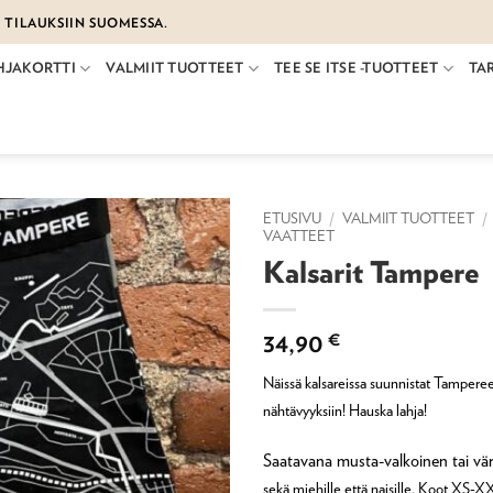
€ TILAUKSIIN SUOMESSA.
HJAKORTTI
VALMIIT TUOTTEET
TEE SE ITSE -TUOTTEET
TA
ETUSIVU
/
VALMIIT TUOTTEET
/
VAATTEET
Kalsarit Tampere
34,90
€
Näissä kalsareissa suunnistat Tampere
nähtävyyksiin!
Hauska lahja!
Saatavana musta-valkoinen tai vär
sekä miehille että naisille. Koot XS-X