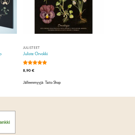
JULISTEET
o
Juliste Orvokki
Arvostelu
8,90
€
tuotteesta:
5
/ 5
Jälleenmyyjä: Taito Shop