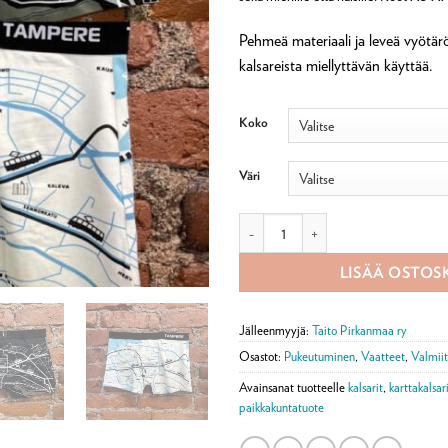
Pehmeä materiaali ja leveä vyötä
kalsareista miellyttävän käyttää.
Koko
Väri
Kalsarit Tampere määrä
LISÄÄ OSTOS
Jälleenmyyjä:
Taito Pirkanmaa ry
Osastot:
Pukeutuminen
,
Vaatteet
,
Valmiit
Avainsanat tuotteelle
kalsarit
,
karttakalsar
paikkakuntatuote