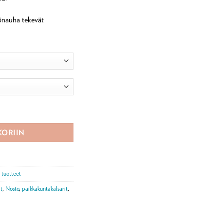
rönauha tekevät
KORIIN
 tuotteet
it
,
Nosto
,
paikkakuntakalsarit
,