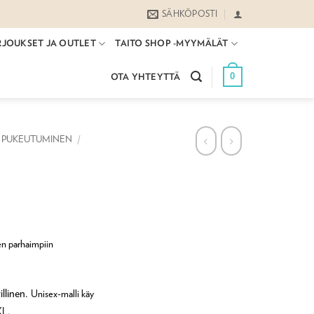
SÄHKÖPOSTI
RJOUKSET JA OUTLET
TAITO SHOP -MYYMÄLÄT
0
OTA YHTEYTTÄ
PUKEUTUMINEN
/
en parhaimpiin
illinen.
Unisex-malli käy
XL.