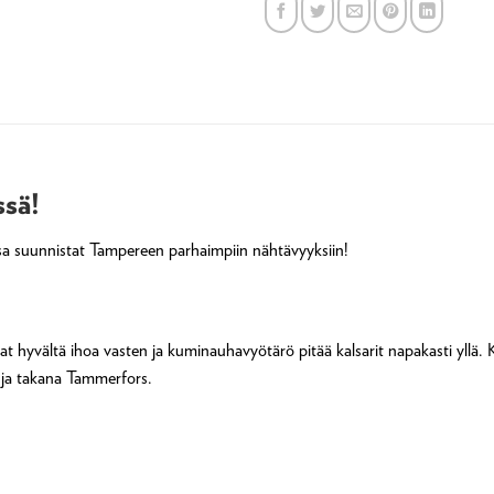
ssä!
eissa suunnistat Tampereen parhaimpiin nähtävyyksiin!
vat hyvältä ihoa vasten ja kuminauhavyötärö pitää kalsarit napakasti yllä
 ja takana Tammerfors.