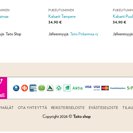
MINEN
PUKEUTUMINEN
PUKEUTUMI
Saimaa
Kalsarit Tampere
Kalsarit Puu
34,90
€
34,90
€
jä: Taito Shop
Jälleenmyyjä:
Taito Pirkanmaa ry
Jälleenmyyjä
YMÄLÄT
OTA YHTEYTTÄ
REKISTERISELOSTE
EVÄSTESELOSTE
TILA
Copyright 2026 ©
Taito shop