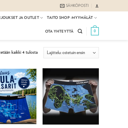
SÄHKÖPOSTI
RJOUKSET JA OUTLET
TAITO SHOP -MYYMÄLÄT
0
OTA YHTEYTTÄ
Suosituimmat
etään kaikki 4 tulosta
ensin