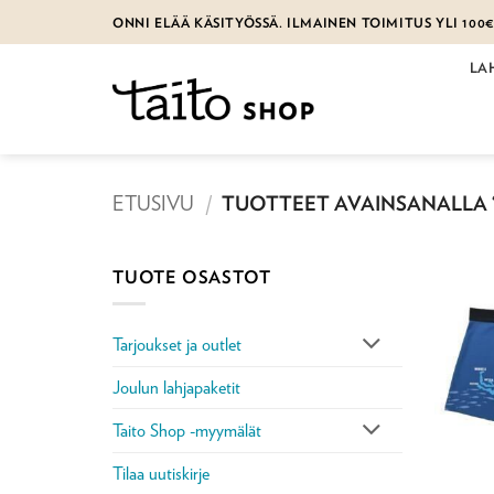
Skip
ONNI ELÄÄ KÄSITYÖSSÄ. ILMAINEN TOIMITUS YLI 100
to
content
LA
ETUSIVU
/
TUOTTEET AVAINSANALLA 
TUOTE OSASTOT
Tarjoukset ja outlet
Joulun lahjapaketit
Taito Shop -myymälät
Tilaa uutiskirje