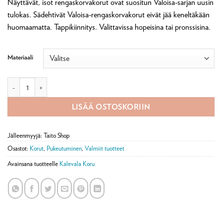
Näyttävät, isot rengaskorvakorut ovat suositun Valoisa-sarjan uusin
-
tulokas. Sädehtivät Valoisa-rengaskorvakorut eivät jää keneltäkään
140,00 €
huomaamatta. Tappikiinnitys. Valittavissa hopeisina tai pronssisina.
Materiaali
Kalevala Korun isot Valoisa-rengaskorvakorut määrä
LISÄÄ OSTOSKORIIN
Jälleenmyyjä: Taito Shop
Osastot:
Korut
,
Pukeutuminen
,
Valmiit tuotteet
Avainsana tuotteelle
Kalevala Koru