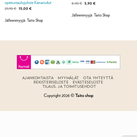
opetustaulujuliste Kanarodut
Alkuperäinen
Nykyinen
8,90
€
5,90
€
hinta
hinta
Alkuperäinen
Nykyinen
29,90
€
15,00
€
oli:
on:
hinta
hinta
8,90 €.
5,90 €.
Jälleenmyyjä: Taito Shop
oli:
on:
29,90 €.
15,00 €.
Jälleenmyyjä: Taito Shop
AJANKOHTAISTA
MYYMÄLÄT
OTA YHTEYTTÄ
REKISTERISELOSTE
EVÄSTESELOSTE
TILAUS- JA TOIMITUSEHDOT
Copyright 2026 ©
Taito shop