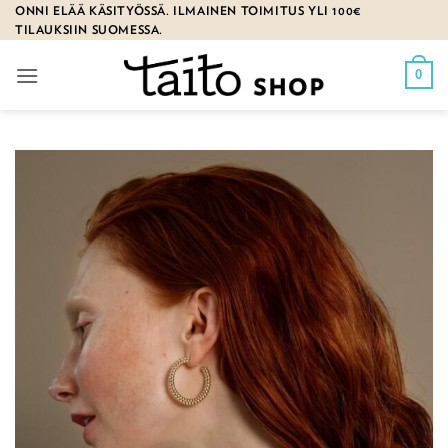
Skip
ONNI ELÄÄ KÄSITYÖSSÄ. ILMAINEN TOIMITUS YLI 100€
TILAUKSIIN SUOMESSA.
to
content
0