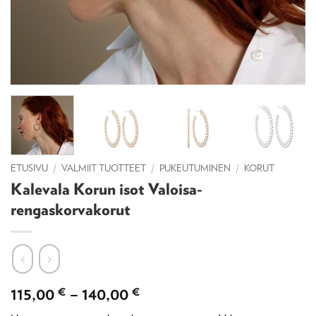
ETUSIVU
/
VALMIIT TUOTTEET
/
PUKEUTUMINEN
/
KORUT
Kalevala Korun isot Valoisa-
rengaskorvakorut
Hintaluokka:
115,00
€
–
140,00
€
115,00 €