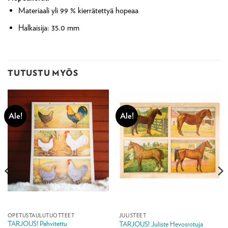
Materiaali y
li 99 % kierrätettyä hopeaa
Halkaisija:
35.0
mm
TUTUSTU MYÖS
Ale!
Ale!
OPETUSTAULUTUOTTEET
JULISTEET
TARJOUS! Pahvitettu
TARJOUS! Juliste Hevosrotuja