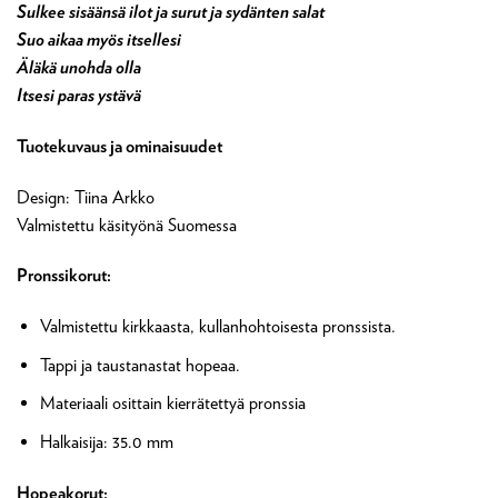
Sulkee sisäänsä ilot ja surut ja sydänten salat
Suo aikaa myös itsellesi
Äläkä unohda olla
Itsesi paras ystävä
Tuotekuvaus ja ominaisuudet
Design: Tiina Arkko
Valmistettu käsityönä Suomessa
Pronssikorut:
Valmistettu kirkkaasta, kullanhohtoisesta pronssista.
Tappi ja taustanastat hopeaa.
Materiaali o
sittain kierrätettyä pronssia
Halkaisija:
35.0
mm
Hopeakorut: