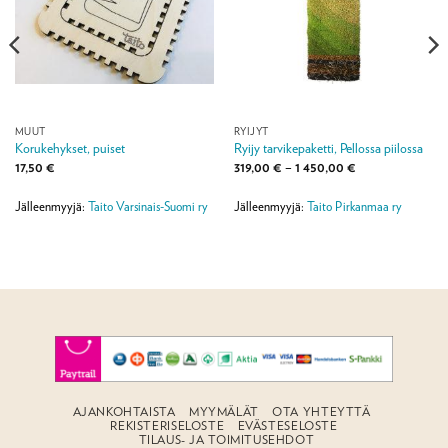
MUUT
RYIJYT
Korukehykset, puiset
Ryijy tarvikepaketti, Pellossa piilossa
Hintaluokka:
17,50
€
319,00
€
–
1 450,00
€
319,00 €
-
1
Jälleenmyyjä:
Taito Varsinais-Suomi ry
Jälleenmyyjä:
Taito Pirkanmaa ry
450,00 €
AJANKOHTAISTA
MYYMÄLÄT
OTA YHTEYTTÄ
REKISTERISELOSTE
EVÄSTESELOSTE
TILAUS- JA TOIMITUSEHDOT