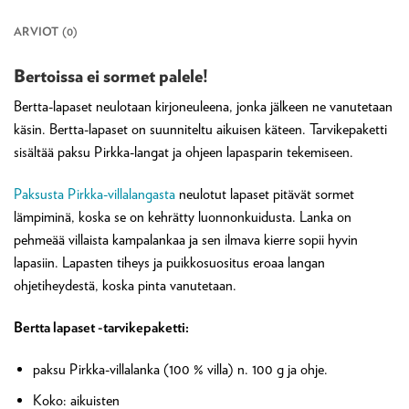
ARVIOT (0)
Bertoissa ei sormet palele!
Bertta-lapaset neulotaan kirjoneuleena, jonka jälkeen ne vanutetaan
käsin. Bertta-lapaset on suunniteltu aikuisen käteen. Tarvikepaketti
sisältää paksu Pirkka-langat ja ohjeen lapasparin tekemiseen.
Paksusta Pirkka-villalangasta
neulotut lapaset pitävät sormet
lämpiminä, koska se on kehrätty luonnonkuidusta. Lanka on
pehmeää villaista kampalankaa ja sen ilmava kierre sopii hyvin
lapasiin. Lapasten tiheys ja puikkosuositus eroaa langan
ohjetiheydestä, koska pinta vanutetaan.
Bertta lapaset -tarvikepaketti:
paksu Pirkka-villalanka (100 % villa) n. 100 g ja ohje.
Koko: aikuisten