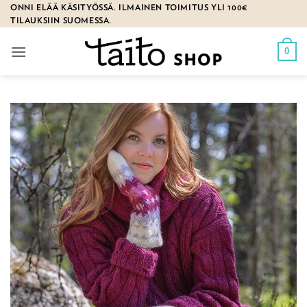
Skip
ONNI ELÄÄ KÄSITYÖSSÄ. ILMAINEN TOIMITUS YLI 100€
TILAUKSIIN SUOMESSA.
to
content
0