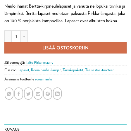
Neulo ihanat Bertta-kirjoneulelapaset ja vanuta ne lopuksi tiiviiksi ja
lämpimiksi. Bertta-lapaset neulotaan paksusta Pirkka-langasta, joka
on 100 % norjalaista kampavillaa. Lapaset ovat aikuisten kokoa.
Huovutettavat Bertta-lapaset tarvikepaketti määrä
LISÄÄ OSTOSKORIIN
Jälleenmyyjä:
Taito Pirkanmaa ry
Osastot:
Lapaset
,
Roosa nauha -langat
,
Tarvikepaketit
,
Tee se itse -tuotteet
Avainsana tuotteelle
roosa nauha
KUVAUS