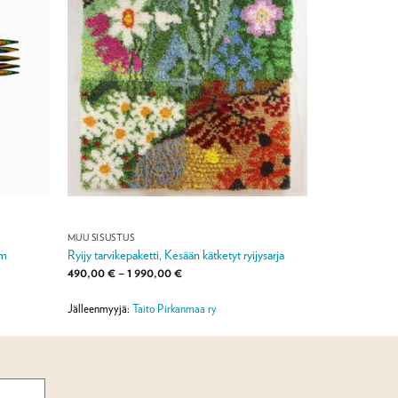
MUU SISUSTUS
cm
Ryijy tarvikepaketti, Kesään kätketyt ryijysarja
Hintaluokka:
490,00
€
–
1 990,00
€
490,00 €
-
1
Jälleenmyyjä:
Taito Pirkanmaa ry
990,00 €