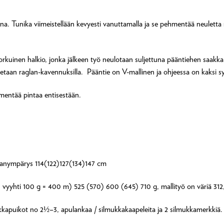
na. Tunika viimeistellään kevyesti vanuttamalla ja se pehmentää neulett
rkuinen halkio, jonka jälkeen työ neulotaan suljettuna pääntiehen saakka
etaan raglan-kavennuksilla. Pääntie on V-mallinen ja ohjeessa on kaksi s
hmentää pintaa entisestään.
anympärys 114(122)127(134)147 cm
 vyyhti 100 g = 400 m) 525 (570) 600 (645) 710 g, mallityö on väriä 312,
kapuikot no 2½–3, apulankaa / silmukkakaapeleita ja 2 silmukkamerkkiä.