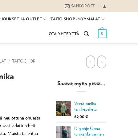
SÄHKÖPOSTI
RJOUKSET JA OUTLET
TAITO SHOP -MYYMÄLÄT
0
OTA YHTEYTTÄ
LÄT
/
TAITO SHOP
nika
Saatat myös pitää...
Veera-tunika
tarvikepaketti
69,00
€
lä neulottuna ohuesta
n saat ladattua heti
Digiohje Oona-
sta. Muista tallentaa
tunika yksivärinen