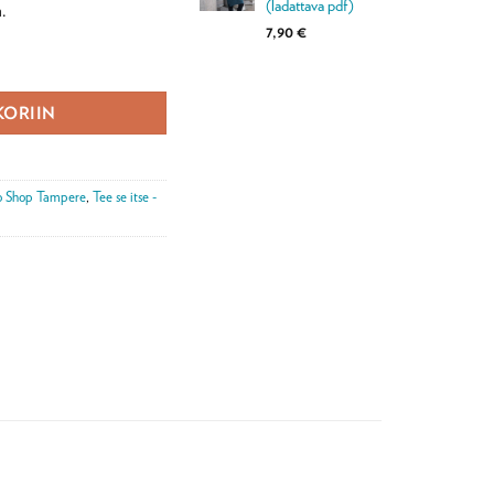
(ladattava pdf)
.
7,90
€
df) määrä
KORIIN
o Shop Tampere
,
Tee se itse -