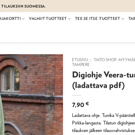
€ TILAUKSIIN SUOMESSA.
HJAKORTTI
VALMIIT TUOTTEET
TEE SE ITSE -TUOTTEET
TA
ETUSIVU
/
TAITO SHOP -MYYMÄ
TAMPERE
Digiohje Veera-tu
(ladattava pdf)
7,90
€
Ladattava ohje. Tunika V-pääntiel
Pirkka-langasta. Tilatun digiohjee
tilauksen jälkeen tilausvahvistukse