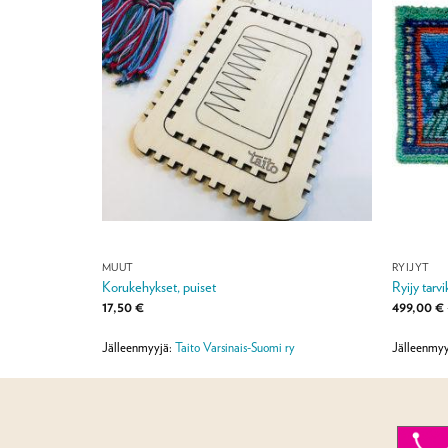
MUUT
RYIJYT
Korukehykset, puiset
Ryijy tarv
a:
17,50
€
499,00
€
Jälleenmyyjä:
Taito Varsinais-Suomi ry
Jälleenmyy