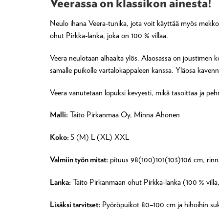
Veerassa on klassikon ainesta!
Neulo ihana Veera-tunika, jota voit käyttää myös mekko
ohut Pirkka-lanka, joka on 100 % villaa.
Veera neulotaan alhaalta ylös. Alaosassa on joustimen ko
samalle puikolle vartalokappaleen kanssa. Yläosa kavenn
Veera vanutetaan lopuksi kevyesti, mikä tasoittaa ja pe
Malli:
Taito Pirkanmaa Oy, Minna Ahonen
Koko:
S (M) L (XL) XXL
Valmiin työn mitat:
pituus 98(100)101(103)106 cm, rinn
Lanka:
Taito Pirkanmaan ohut Pirkka-lanka (100 % villa,
Lisäksi tarvitset:
Pyöröpuikot 80–100 cm ja hihoihin suk