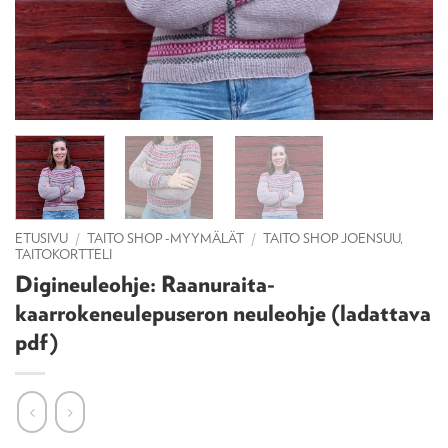
ETUSIVU
/
TAITO SHOP -MYYMÄLÄT
/
TAITO SHOP JOENSUU,
TAITOKORTTELI
Digineuleohje: Raanuraita-
kaarrokeneulepuseron neuleohje (ladattava
pdf)