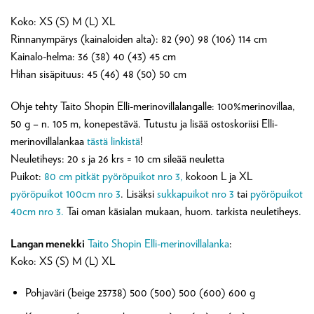
Koko: XS (S) M (L) XL
Rinnanympärys (kainaloiden alta): 82 (90) 98 (106) 114 cm
Kainalo-helma: 36 (38) 40 (43) 45 cm
Hihan sisäpituus: 45 (46) 48 (50) 50 cm
Ohje tehty Taito Shopin Elli-merinovillalangalle: 100%merinovillaa,
50 g – n. 105 m, konepestävä. Tutustu ja lisää ostoskoriisi Elli-
merinovillalankaa
tästä linkistä
!
Neuletiheys: 20 s ja 26 krs = 10 cm sileää neuletta
Puikot:
80 cm pitkät pyöröpuikot nro 3,
kokoon L ja XL
pyöröpuikot 100cm nro 3
. Lisäksi
sukkapuikot nro 3
tai
pyöröpuikot
40cm nro 3.
Tai oman käsialan mukaan, huom. tarkista neuletiheys.
Langan menekki
Taito Shopin Elli-merinovillalanka
:
Koko: XS (S) M (L) XL
Pohjaväri (beige 23738) 500 (500) 500 (600) 600 g