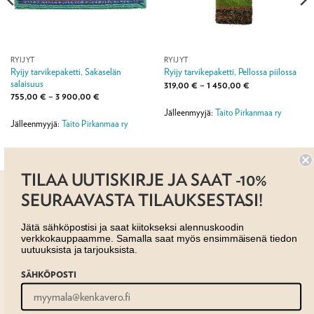
RYIJYT
RYIJYT
Ryijy tarvikepaketti, Sakaselän
Ryijy tarvikepaketti, Pellossa piilossa
salaisuus
Hintaluokka:
319,00
€
–
1 450,00
€
319,00 €
Hintaluokka:
755,00
€
–
3 900,00
€
-
755,00 €
1
Jälleenmyyjä:
Taito Pirkanmaa ry
-
450,00 €
3
Jälleenmyyjä:
Taito Pirkanmaa ry
900,00 €
TILAA UUTISKIRJE JA SAAT -10%
SEURAAVASTA TILAUKSESTASI!
Jätä sähköpostisi ja saat kiitokseksi alennuskoodin
verkkokauppaamme. Samalla saat myös ensimmäisenä tiedon
uutuuksista ja tarjouksista.
AJANKOHTAISTA
MYYMÄLÄT
OTA YHTEYTTÄ
REKISTERISELOSTE
EVÄSTESELOSTE
SÄHKÖPOSTI
TILAUS- JA TOIMITUSEHDOT
Copyright 2026 ©
Taito shop