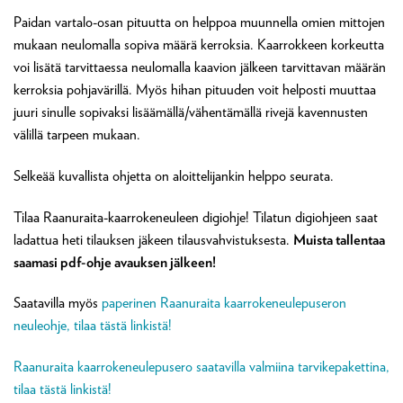
Paidan vartalo-osan pituutta on helppoa muunnella omien mittojen
mukaan neulomalla sopiva määrä kerroksia. Kaarrokkeen korkeutta
voi lisätä tarvittaessa neulomalla kaavion jälkeen tarvittavan määrän
kerroksia pohjavärillä. Myös hihan pituuden voit helposti muuttaa
juuri sinulle sopivaksi lisäämällä/vähentämällä rivejä kavennusten
välillä tarpeen mukaan.
Selkeää kuvallista ohjetta on aloittelijankin helppo seurata.
Tilaa Raanuraita-kaarrokeneuleen digiohje! Tilatun digiohjeen saat
ladattua heti tilauksen jäkeen tilausvahvistuksesta.
Muista tallentaa
saamasi pdf-ohje avauksen jälkeen!
Saatavilla myös
paperinen Raanuraita kaarrokeneulepuseron
neuleohje, tilaa tästä linkistä!
Raanuraita kaarrokeneulepusero saatavilla valmiina tarvikepakettina,
tilaa tästä linkistä!