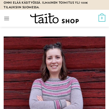
Skip
ONNI ELÄÄ KÄSITYÖSSÄ. ILMAINEN TOIMITUS YLI 100€
TILAUKSIIN SUOMESSA.
to
content
0