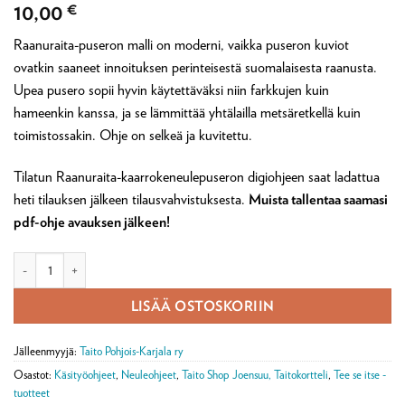
10,00
€
Raanuraita-puseron malli on moderni, vaikka puseron kuviot
ovatkin saaneet innoituksen perinteisestä suomalaisesta raanusta.
Upea pusero sopii hyvin käytettäväksi niin farkkujen kuin
hameenkin kanssa, ja se lämmittää yhtälailla metsäretkellä kuin
toimistossakin. Ohje on selkeä ja kuvitettu.
Tilatun Raanuraita-kaarrokeneulepuseron digiohjeen saat ladattua
heti tilauksen jälkeen tilausvahvistuksesta.
Muista tallentaa saamasi
pdf-ohje avauksen jälkeen!
Digineuleohje: Raanuraita-kaarrokeneulepuseron neuleohje (ladattava pd
LISÄÄ OSTOSKORIIN
Jälleenmyyjä:
Taito Pohjois-Karjala ry
Osastot:
Käsityöohjeet
,
Neuleohjeet
,
Taito Shop Joensuu, Taitokortteli
,
Tee se itse -
tuotteet