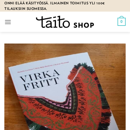
Skip
ONNI ELÄÄ KÄSITYÖSSÄ. ILMAINEN TOIMITUS YLI 100€
TILAUKSIIN SUOMESSA.
to
content
0