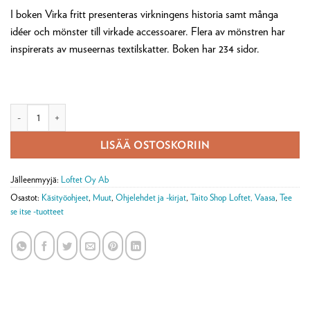
I boken Virka fritt presenteras virkningens historia samt många
idéer och mönster till virkade accessoarer. Flera av mönstren har
inspirerats av museernas textilskatter. Boken har 234 sidor.
Boken Virka fritt, Marketta Luutonen, Anna-Maija ja Gunnar Bäckman mä
LISÄÄ OSTOSKORIIN
Jälleenmyyjä:
Loftet Oy Ab
Osastot:
Käsityöohjeet
,
Muut
,
Ohjelehdet ja -kirjat
,
Taito Shop Loftet, Vaasa
,
Tee
se itse -tuotteet