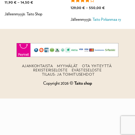
Hintaluokka:
11,90
€
–
14,50
€
11,90 €
Arvostelu
Hintaluokka:
129,00
€
–
550,00
€
-
129,00 €
tuotteesta:
14,50 €
Jälleenmyyjä: Taito Shop
-
4
/ 5
550,00 €
Jälleenmyyjä:
Taito Pirkanmaa ry
AJANKOHTAISTA
MYYMÄLÄT
OTA YHTEYTTÄ
REKISTERISELOSTE
EVÄSTESELOSTE
TILAUS- JA TOIMITUSEHDOT
Copyright 2026 ©
Taito shop