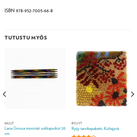
ISBN 978-952-7005-66-8
TUTUSTU MYÖS
MUUT
RYIJYT
Lana Grossa moniväri sukkapuikot 20
Ryijy tarvikepaketti, Kultajyvä
cm