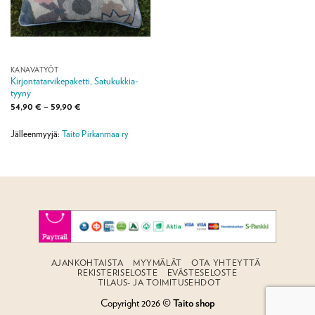
KANAVATYÖT
Kirjontatarvikepaketti, Satukukkia-
tyyny
Hintaluokka:
54,90
€
–
59,90
€
54,90 €
-
59,90 €
Jälleenmyyjä:
Taito Pirkanmaa ry
AJANKOHTAISTA
MYYMÄLÄT
OTA YHTEYTTÄ
REKISTERISELOSTE
EVÄSTESELOSTE
TILAUS- JA TOIMITUSEHDOT
Copyright 2026 ©
Taito shop