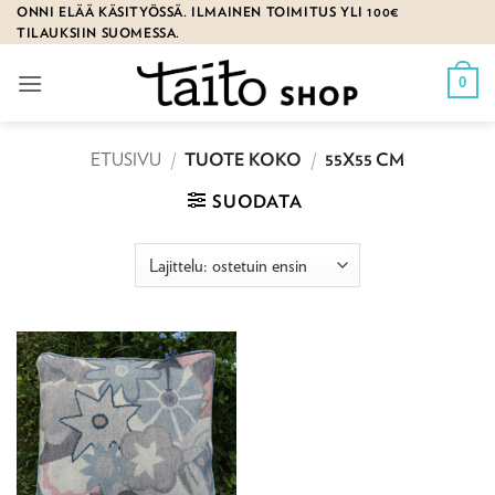
Skip
ONNI ELÄÄ KÄSITYÖSSÄ. ILMAINEN TOIMITUS YLI 100€
TILAUKSIIN SUOMESSA.
to
content
0
ETUSIVU
/
TUOTE KOKO
/
55X55 CM
SUODATA