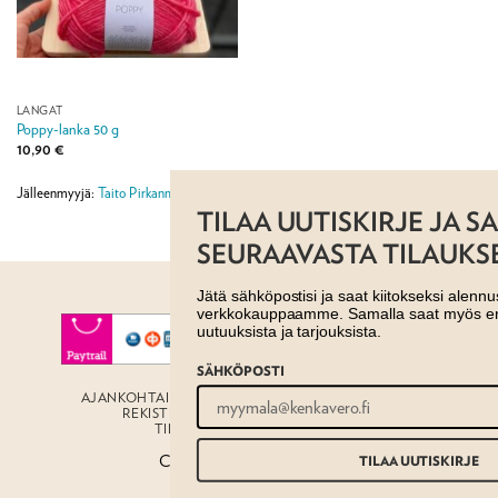
LANGAT
Poppy-lanka 50 g
10,90
€
Jälleenmyyjä:
Taito Pirkanmaa ry
TILAA UUTISKIRJE JA SAAT -10%
SEURAAVASTA TILAUKSESTASI!
Jätä sähköpostisi ja saat kiitokseksi alennuskoodin
verkkokauppaamme. Samalla saat myös ensimmäisenä tiedon
uutuuksista ja tarjouksista.
SÄHKÖPOSTI
AJANKOHTAISTA
MYYMÄLÄT
OTA YHTEYTTÄ
REKISTERISELOSTE
EVÄSTESELOSTE
TILAUS- JA TOIMITUSEHDOT
Copyright 2026 ©
Taito shop
TILAA UUTISKIRJE