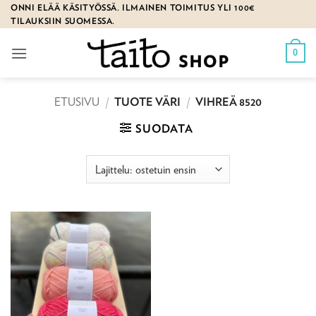
Skip
ONNI ELÄÄ KÄSITYÖSSÄ. ILMAINEN TOIMITUS YLI 100€
TILAUKSIIN SUOMESSA.
to
content
0
ETUSIVU
/
TUOTE VÄRI
/
VIHREÄ 8520
SUODATA