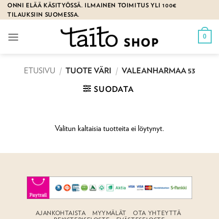
Skip
ONNI ELÄÄ KÄSITYÖSSÄ. ILMAINEN TOIMITUS YLI 100€
TILAUKSIIN SUOMESSA.
to
content
0
ETUSIVU
/
TUOTE VÄRI
/
VALEANHARMAA 53
SUODATA
Valitun kaltaisia tuotteita ei löytynyt.
AJANKOHTAISTA
MYYMÄLÄT
OTA YHTEYTTÄ