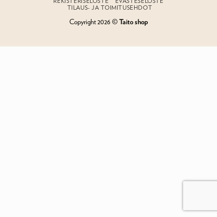
REKISTERISELOSTE
EVÄSTESELOSTE
TILAUS- JA TOIMITUSEHDOT
Copyright 2026 ©
Taito shop