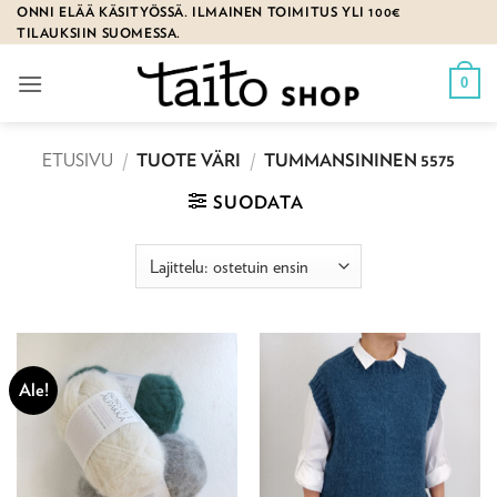
Skip
ONNI ELÄÄ KÄSITYÖSSÄ. ILMAINEN TOIMITUS YLI 100€
TILAUKSIIN SUOMESSA.
to
content
0
ETUSIVU
/
TUOTE VÄRI
/
TUMMANSININEN 5575
SUODATA
Ale!