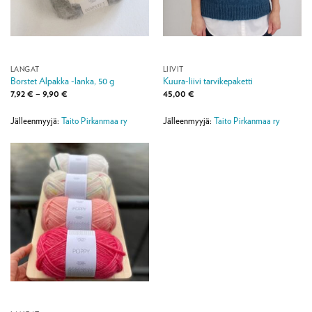
LANGAT
LIIVIT
Borstet Alpakka -lanka, 50 g
Kuura-liivi tarvikepaketti
Hintaluokka:
7,92
€
–
9,90
€
45,00
€
7,92 €
-
9,90 €
Jälleenmyyjä:
Taito Pirkanmaa ry
Jälleenmyyjä:
Taito Pirkanmaa ry