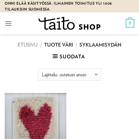
Skip
ONNI ELÄÄ KÄSITYÖSSÄ. ILMAINEN TOIMITUS YLI 100€
TILAUKSIIN SUOMESSA.
to
content
0
ETUSIVU
/
TUOTE VÄRI
/
SYKLAAMISYDÄN
SUODATA