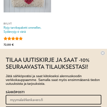
RYIJYT
Ryijy tarvikepaketti ommellen,
Sydänryijy 6 väriä
Arvostelu
72,00
€
tuotteesta:
5
/ 5
Jälleenmyyjä:
Taito Pirkanmaa ry
TILAA UUTISKIRJE JA SAAT -10%
SEURAAVASTA TILAUKSESTASI!
Jätä sähköpostisi ja saat kiitokseksi alennuskoodin
verkkokauppaamme. Samalla saat myös ensimmäisenä tiedon
uutuuksista ja tarjouksista.
SÄHKÖPOSTI
AJANKOHTAISTA
MYYMÄLÄT
OTA YHTEYTTÄ
REKISTERISELOSTE
EVÄSTESELOSTE
TILAUS- JA TOIMITUSEHDOT