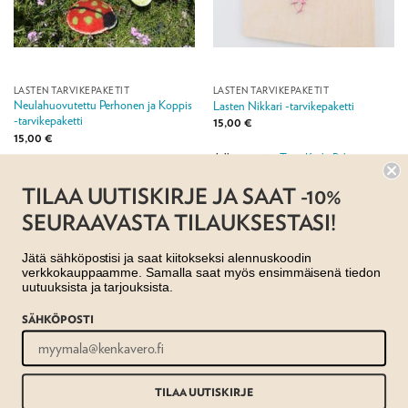
LASTEN TARVIKEPAKETIT
LASTEN TARVIKEPAKETIT
Neulahuovutettu Perhonen ja Koppis
Lasten Nikkari -tarvikepaketti
-tarvikepaketti
15,00
€
15,00
€
Jälleenmyyjä:
Taito Keski-Pohjanmaa ry
Jälleenmyyjä:
Taito Keski-Pohjanmaa ry
TILAA UUTISKIRJE JA SAAT -10%
SEURAAVASTA TILAUKSESTASI!
Jätä sähköpostisi ja saat kiitokseksi alennuskoodin
verkkokauppaamme. Samalla saat myös ensimmäisenä tiedon
uutuuksista ja tarjouksista.
SÄHKÖPOSTI
AJANKOHTAISTA
MYYMÄLÄT
OTA YHTEYTTÄ
REKISTERISELOSTE
EVÄSTESELOSTE
TILAUS- JA TOIMITUSEHDOT
Copyright 2026 ©
Taito shop
TILAA UUTISKIRJE