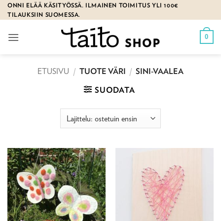
Skip
ONNI ELÄÄ KÄSITYÖSSÄ. ILMAINEN TOIMITUS YLI 100€
TILAUKSIIN SUOMESSA.
to
content
0
ETUSIVU
/
TUOTE VÄRI
/
SINI-VAALEA
SUODATA