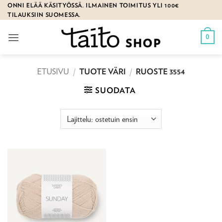
Skip
ONNI ELÄÄ KÄSITYÖSSÄ. ILMAINEN TOIMITUS YLI 100€
TILAUKSIIN SUOMESSA.
to
content
0
ETUSIVU
/
TUOTE VÄRI
/
RUOSTE 3554
SUODATA