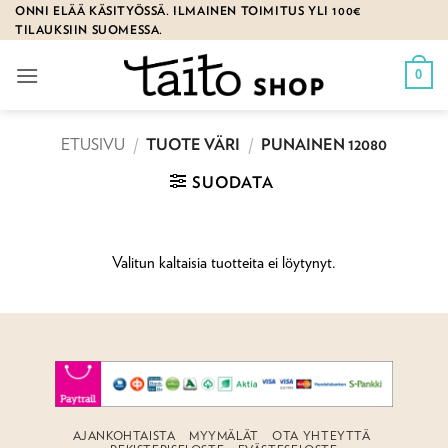
Skip
ONNI ELÄÄ KÄSITYÖSSÄ. ILMAINEN TOIMITUS YLI 100€
TILAUKSIIN SUOMESSA.
to
content
0
ETUSIVU
/
TUOTE VÄRI
/
PUNAINEN 12080
SUODATA
Valitun kaltaisia tuotteita ei löytynyt.
AJANKOHTAISTA
MYYMÄLÄT
OTA YHTEYTTÄ