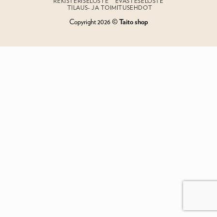
REKISTERISELOSTE
EVÄSTESELOSTE
TILAUS- JA TOIMITUSEHDOT
Copyright 2026 ©
Taito shop