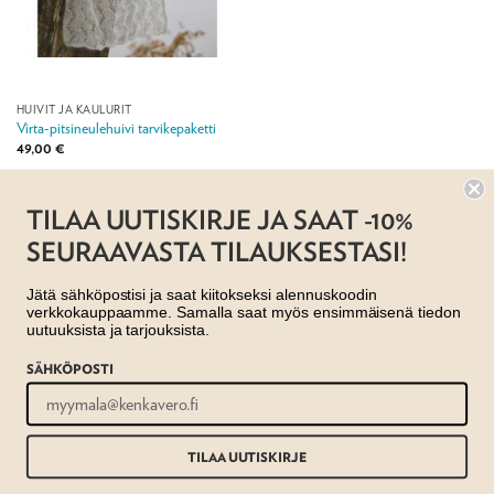
HUIVIT JA KAULURIT
Virta-pitsineulehuivi tarvikepaketti
49,00
€
Jälleenmyyjä:
Taito Satakunta ry
TILAA UUTISKIRJE JA SAAT -10%
SEURAAVASTA TILAUKSESTASI!
Jätä sähköpostisi ja saat kiitokseksi alennuskoodin
verkkokauppaamme. Samalla saat myös ensimmäisenä tiedon
uutuuksista ja tarjouksista.
SÄHKÖPOSTI
AJANKOHTAISTA
MYYMÄLÄT
OTA YHTEYTTÄ
REKISTERISELOSTE
EVÄSTESELOSTE
TILAUS- JA TOIMITUSEHDOT
Copyright 2026 ©
Taito shop
TILAA UUTISKIRJE