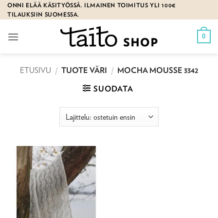
Skip
ONNI ELÄÄ KÄSITYÖSSÄ. ILMAINEN TOIMITUS YLI 100€
TILAUKSIIN SUOMESSA.
to
content
0
ETUSIVU
/
TUOTE VÄRI
/
MOCHA MOUSSE 3342
SUODATA