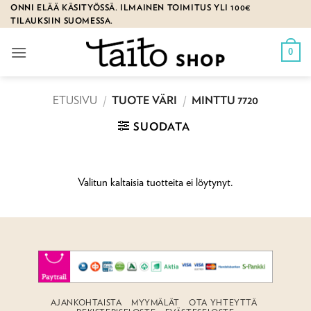
Skip
ONNI ELÄÄ KÄSITYÖSSÄ. ILMAINEN TOIMITUS YLI 100€
TILAUKSIIN SUOMESSA.
to
content
0
ETUSIVU
/
TUOTE VÄRI
/
MINTTU 7720
SUODATA
Valitun kaltaisia tuotteita ei löytynyt.
AJANKOHTAISTA
MYYMÄLÄT
OTA YHTEYTTÄ