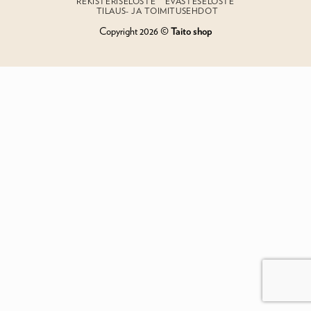
REKISTERISELOSTE
EVÄSTESELOSTE
TILAUS- JA TOIMITUSEHDOT
Copyright 2026 ©
Taito shop