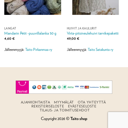
LANGAT
HUIVIT JA KAULURIT
Mandarin Petit -puuvillalanka 50 g
Virta-pitsineulehuivi tarvikepaketti
4,60
€
49,00
€
Jälleenmyyjä:
Taito Pirkanmaa ry
Jälleenmyyjä:
Taito Satakunta ry
AJANKOHTAISTA
MYYMÄLÄT
OTA YHTEYTTÄ
REKISTERISELOSTE
EVÄSTESELOSTE
TILAUS- JA TOIMITUSEHDOT
Copyright 2026 ©
Taito shop